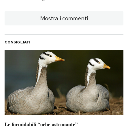
PODCAST
Mostra i commenti
NEWSLETTER
CONSIGLIATI
I MIEI PREFERITI
SHOP
CALENDARIO
AREA PERSONALE
Area Personale
Le formidabili “oche astronaute”
Newsletter