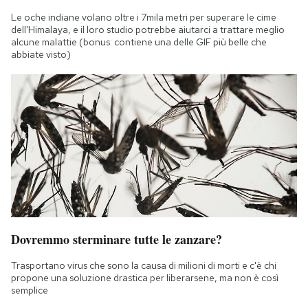
Notifiche mobile
Le oche indiane volano oltre i 7mila metri per superare le cime
Regala il Post
dell'Himalaya, e il loro studio potrebbe aiutarci a trattare meglio
alcune malattie (bonus: contiene una delle GIF più belle che
Hai bisogno di aiuto?
abbiate visto)
Esci
Dovremmo sterminare tutte le zanzare?
Trasportano virus che sono la causa di milioni di morti e c'è chi
propone una soluzione drastica per liberarsene, ma non è così
semplice