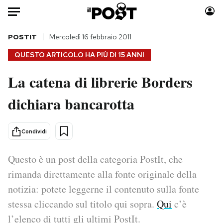
Auto
POSTIT
Mercoledì 16 febbraio 2011
QUESTO ARTICOLO HA PIÙ DI
15 ANNI
HOME
La catena di librerie Borders
Italia
Moda
dichiara bancarotta
Mondo
Libri
Politica
Consumismi
Tecnologia
Storie/Idee
Condividi
Internet
Ok Boomer!
Scienza
Media
Questo è un post della categoria PostIt, che
Cultura
Europa
rimanda direttamente alla fonte originale della
Economia
Altrecose
notizia: potete leggerne il contenuto sulla fonte
Sport
Mondiali calcio 2026
stessa cliccando sul titolo qui sopra.
Qui
c’è
l’elenco di tutti gli ultimi PostIt.