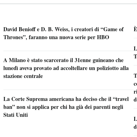
David Benioff e D. B. Weiss, i creatori di “Game of
È
Thrones”, faranno una nuova serie per HBO
L
T
A Milano è stato scarcerato il 31enne guineano che
lunedì aveva provato ad accoltellare un poliziotto alla
T
stazione centrale
c
r
La Corte Suprema americana ha deciso che il “travel
d
ban” non si applica per chi ha già dei parenti negli
Stati Uniti
L
d