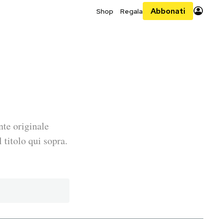
Abbonati
Shop
Regala
nte originale
 titolo qui sopra.