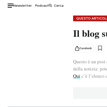
Newsletter
Podcast
Auto
QUESTO ARTICOLO
Il blog 
HOME
Italia
Moda
Mondo
Libri
Condividi
Politica
Consumismi
Questo è un post 
Tecnologia
Storie/Idee
Internet
Ok Boomer!
della notizia: pot
Scienza
Media
Qui
c’è l’elenco d
Cultura
Europa
Economia
Altrecose
Sport
Mondiali calcio 2026