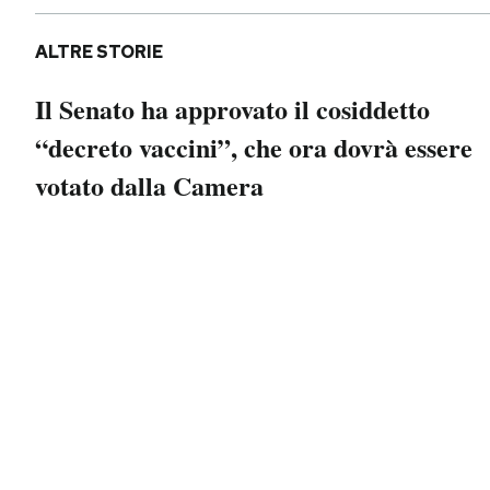
Notifiche mobile
Regala il Post
ALTRE STORIE
Hai bisogno di aiuto?
Il Senato ha approvato il cosiddetto
Esci
“decreto vaccini”, che ora dovrà essere
votato dalla Camera