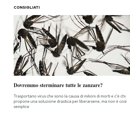
CONSIGLIATI
PODCAST
NEWSLETTER
I MIEI PREFERITI
SHOP
Dovremmo sterminare tutte le zanzare?
CALENDARIO
Trasportano virus che sono la causa di milioni di morti e c'è chi
propone una soluzione drastica per liberarsene, ma non è così
semplice
AREA PERSONALE
Area Personale
Newsletter