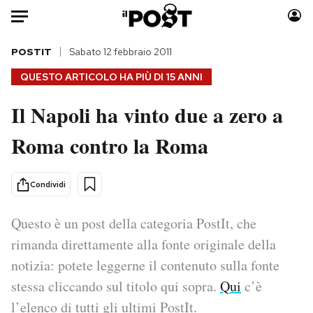
Auto
POSTIT
Sabato 12 febbraio 2011
QUESTO ARTICOLO HA PIÙ DI
15 ANNI
HOME
Il Napoli ha vinto due a zero a
Italia
Moda
Roma contro la Roma
Mondo
Libri
Politica
Consumismi
Tecnologia
Storie/Idee
Condividi
Internet
Ok Boomer!
Scienza
Media
Questo è un post della categoria PostIt, che
Cultura
Europa
rimanda direttamente alla fonte originale della
Economia
Altrecose
notizia: potete leggerne il contenuto sulla fonte
Sport
Mondiali calcio 2026
stessa cliccando sul titolo qui sopra.
Qui
c’è
l’elenco di tutti gli ultimi PostIt.