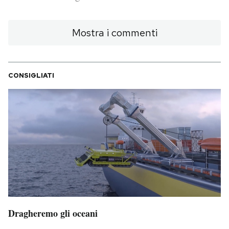
PODCAST
Mostra i commenti
NEWSLETTER
CONSIGLIATI
I MIEI PREFERITI
SHOP
CALENDARIO
AREA PERSONALE
Area Personale
Dragheremo gli oceani
Newsletter