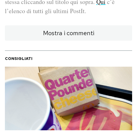
stessa cliccando sul titolo qui sopra.
Qui
c’è
l’elenco di tutti gli ultimi PostIt.
PODCAST
Mostra i commenti
NEWSLETTER
I MIEI PREFERITI
CONSIGLIATI
SHOP
CALENDARIO
AREA PERSONALE
Area Personale
Newsletter