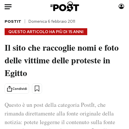
Auto
POSTIT
Domenica 6 febbraio 2011
QUESTO ARTICOLO HA PIÙ DI
15 ANNI
HOME
Il sito che raccoglie nomi e foto
Italia
Moda
delle vittime delle proteste in
Mondo
Libri
Politica
Consumismi
Egitto
Tecnologia
Storie/Idee
Internet
Ok Boomer!
Condividi
Scienza
Media
Cultura
Europa
Questo è un post della categoria PostIt, che
Economia
Altrecose
rimanda direttamente alla fonte originale della
Sport
Mondiali calcio 2026
notizia: potete leggerne il contenuto sulla fonte