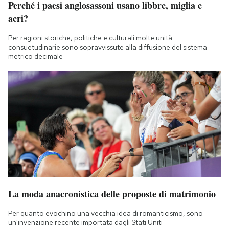
Perché i paesi anglosassoni usano libbre, miglia e
Notifiche mobile
acri?
Regala il Post
Hai bisogno di aiuto?
Per ragioni storiche, politiche e culturali molte unità
consuetudinarie sono sopravvissute alla diffusione del sistema
Esci
metrico decimale
La moda anacronistica delle proposte di matrimonio
Per quanto evochino una vecchia idea di romanticismo, sono
un'invenzione recente importata dagli Stati Uniti