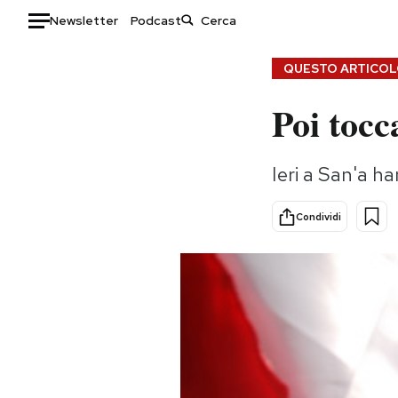
Newsletter
Podcast
Auto
QUESTO ARTICOLO
Poi tocc
HOME
Italia
Moda
Ieri a San'a h
Mondo
Libri
Politica
Consumismi
Condividi
Tecnologia
Storie/Idee
Internet
Ok Boomer!
Scienza
Media
Cultura
Europa
Economia
Altrecose
Sport
Mondiali calcio 2026