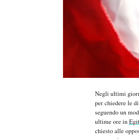
PODCAST
NEWSLETTER
I MIEI PREFERITI
SHOP
Negli ultimi gio
CALENDARIO
per chiedere le d
seguendo un model
AREA PERSONALE
ultime ore in
Egi
Area Personale
chiesto alle oppo
Newsletter