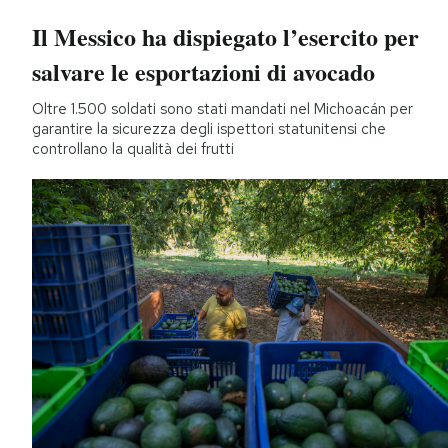
Il Messico ha dispiegato l’esercito per
salvare le esportazioni di avocado
Oltre 1.500 soldati sono stati mandati nel Michoacán per
garantire la sicurezza degli ispettori statunitensi che
controllano la qualità dei frutti