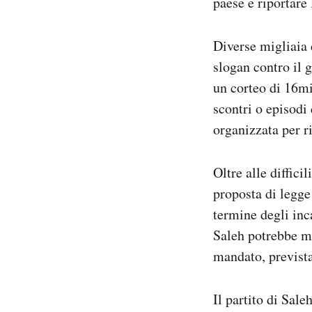
paese e riportare l
Notifiche mobile
Regala il Post
Diverse migliaia 
Hai bisogno di aiuto?
slogan contro il 
Esci
un corteo di 16mil
scontri o episodi 
organizzata per r
Oltre alle diffici
proposta di legge
termine degli inc
Saleh potrebbe ma
mandato, prevista
Il partito di Sale