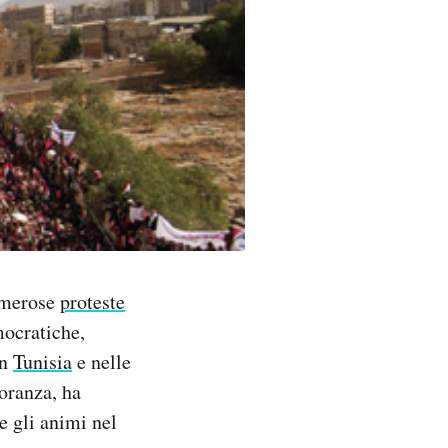
numerose
proteste
mocratiche,
in
Tunisia
e nelle
oranza, ha
e gli animi nel