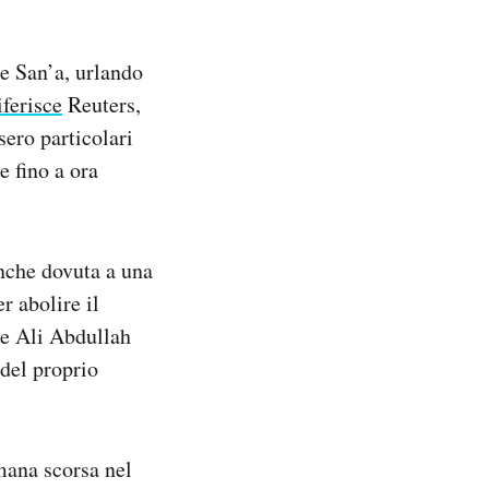
le San’a, urlando
iferisce
Reuters,
sero particolari
e fino a ora
anche dovuta a una
r abolire il
te Ali Abdullah
 del proprio
imana scorsa nel