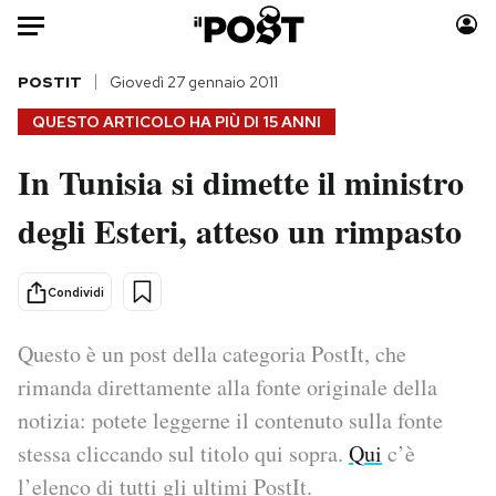
Auto
POSTIT
Giovedì 27 gennaio 2011
QUESTO ARTICOLO HA PIÙ DI
15 ANNI
HOME
In Tunisia si dimette il ministro
Italia
Moda
degli Esteri, atteso un rimpasto
Mondo
Libri
Politica
Consumismi
Tecnologia
Storie/Idee
Condividi
Internet
Ok Boomer!
Scienza
Media
Questo è un post della categoria PostIt, che
Cultura
Europa
rimanda direttamente alla fonte originale della
Economia
Altrecose
notizia: potete leggerne il contenuto sulla fonte
Sport
Mondiali calcio 2026
stessa cliccando sul titolo qui sopra.
Qui
c’è
l’elenco di tutti gli ultimi PostIt.