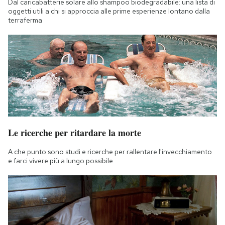
Dal caricabatterie solare allo shampoo biodegradabile: una lista di
Notifiche mobile
oggetti utili a chi si approccia alle prime esperienze lontano dalla
terraferma
Regala il Post
Hai bisogno di aiuto?
Esci
Le ricerche per ritardare la morte
A che punto sono studi e ricerche per rallentare l'invecchiamento
e farci vivere più a lungo possibile