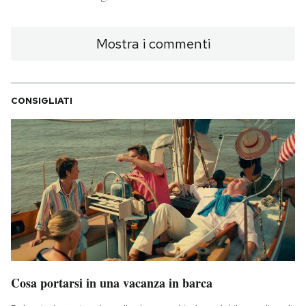
PODCAST
Mostra i commenti
NEWSLETTER
CONSIGLIATI
I MIEI PREFERITI
SHOP
CALENDARIO
AREA PERSONALE
Cosa portarsi in una vacanza in barca
Area Personale
Newsletter