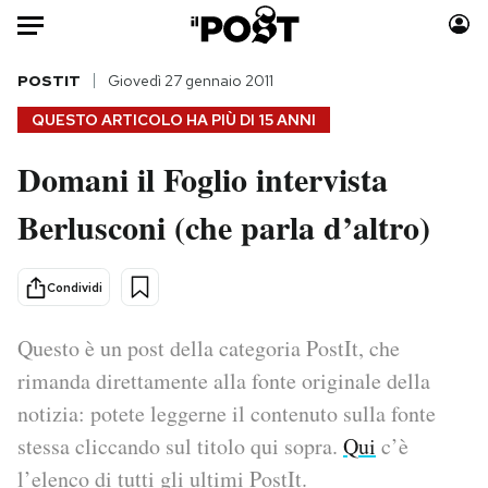
Auto
POSTIT
Giovedì 27 gennaio 2011
QUESTO ARTICOLO HA PIÙ DI
15 ANNI
HOME
Domani il Foglio intervista
Italia
Moda
Berlusconi (che parla d’altro)
Mondo
Libri
Politica
Consumismi
Tecnologia
Storie/Idee
Condividi
Internet
Ok Boomer!
Scienza
Media
Questo è un post della categoria PostIt, che
Cultura
Europa
rimanda direttamente alla fonte originale della
Economia
Altrecose
notizia: potete leggerne il contenuto sulla fonte
Sport
Mondiali calcio 2026
stessa cliccando sul titolo qui sopra.
Qui
c’è
l’elenco di tutti gli ultimi PostIt.