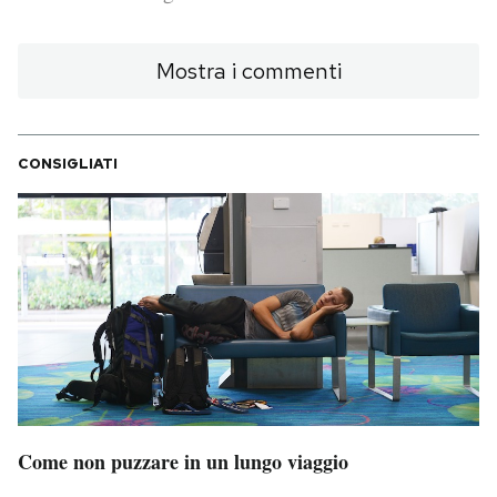
PODCAST
Mostra i commenti
NEWSLETTER
CONSIGLIATI
I MIEI PREFERITI
SHOP
CALENDARIO
AREA PERSONALE
Area Personale
Come non puzzare in un lungo viaggio
Newsletter