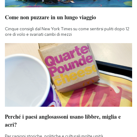
Notifiche mobile
Regala il Post
Come non puzzare in un lungo viaggio
Hai bisogno di aiuto?
Esci
Cinque consigli dal New York Times su come sentirsi puliti dopo 12
ore di volo e svariati cambi di mezzi
Perché i paesi anglosassoni usano libbre, miglia e
acri?
Per ragioni storiche, politiche e culturali molte unità