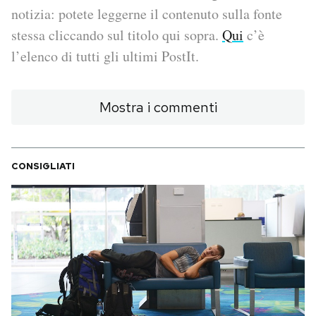
notizia: potete leggerne il contenuto sulla fonte
PODCAST
stessa cliccando sul titolo qui sopra.
Qui
c’è
l’elenco di tutti gli ultimi PostIt.
NEWSLETTER
Mostra i commenti
I MIEI PREFERITI
CONSIGLIATI
SHOP
CALENDARIO
AREA PERSONALE
Area Personale
Newsletter