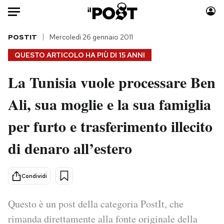
Auto
POSTIT
Mercoledì 26 gennaio 2011
QUESTO ARTICOLO HA PIÙ DI
15 ANNI
HOME
La Tunisia vuole processare Ben
Italia
Moda
Ali, sua moglie e la sua famiglia
Mondo
Libri
Politica
Consumismi
per furto e trasferimento illecito
Tecnologia
Storie/Idee
Internet
Ok Boomer!
di denaro all’estero
Scienza
Media
Cultura
Europa
Condividi
Economia
Altrecose
Sport
Mondiali calcio 2026
Questo è un post della categoria PostIt, che
rimanda direttamente alla fonte originale della