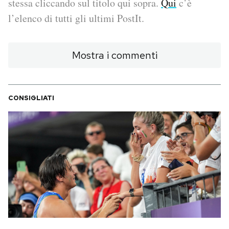
stessa cliccando sul titolo qui sopra.
Qui
c’è
l’elenco di tutti gli ultimi PostIt.
PODCAST
Mostra i commenti
NEWSLETTER
I MIEI PREFERITI
CONSIGLIATI
SHOP
CALENDARIO
AREA PERSONALE
Area Personale
Newsletter