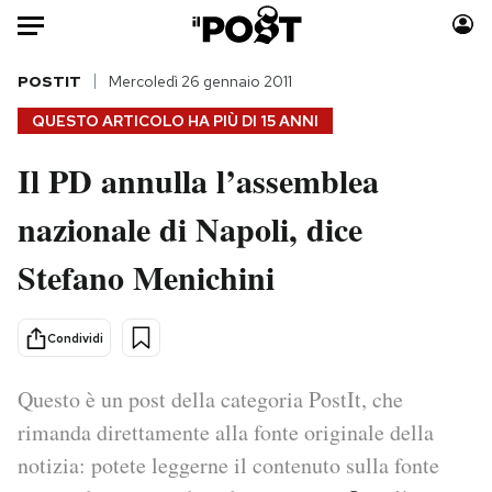
Auto
POSTIT
Mercoledì 26 gennaio 2011
QUESTO ARTICOLO HA PIÙ DI
15 ANNI
HOME
Il PD annulla l’assemblea
Italia
Moda
nazionale di Napoli, dice
Mondo
Libri
Politica
Consumismi
Stefano Menichini
Tecnologia
Storie/Idee
Internet
Ok Boomer!
Condividi
Scienza
Media
Cultura
Europa
Questo è un post della categoria PostIt, che
Economia
Altrecose
rimanda direttamente alla fonte originale della
Sport
Mondiali calcio 2026
notizia: potete leggerne il contenuto sulla fonte