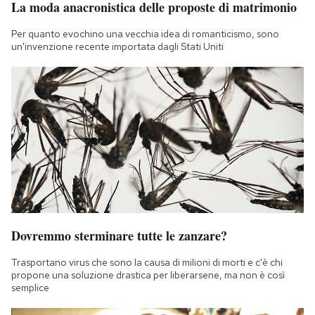
La moda anacronistica delle proposte di matrimonio
Notifiche mobile
Regala il Post
Per quanto evochino una vecchia idea di romanticismo, sono
un'invenzione recente importata dagli Stati Uniti
Hai bisogno di aiuto?
Esci
Dovremmo sterminare tutte le zanzare?
Trasportano virus che sono la causa di milioni di morti e c'è chi
propone una soluzione drastica per liberarsene, ma non è così
semplice