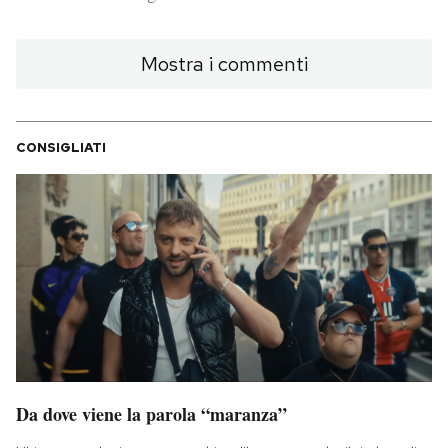
PODCAST
Mostra i commenti
NEWSLETTER
CONSIGLIATI
I MIEI PREFERITI
SHOP
CALENDARIO
AREA PERSONALE
Da dove viene la parola “maranza”
Area Personale
Newsletter