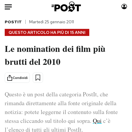
Auto
POSTIT
Martedì 25 gennaio 2011
QUESTO ARTICOLO HA PIÙ DI
15 ANNI
HOME
Le nomination dei film più
Italia
Moda
brutti del 2010
Mondo
Libri
Politica
Consumismi
Tecnologia
Storie/Idee
Condividi
Internet
Ok Boomer!
Scienza
Media
Questo è un post della categoria PostIt, che
Cultura
Europa
rimanda direttamente alla fonte originale della
Economia
Altrecose
notizia: potete leggerne il contenuto sulla fonte
Sport
Mondiali calcio 2026
stessa cliccando sul titolo qui sopra.
Qui
c’è
l’elenco di tutti gli ultimi PostIt.