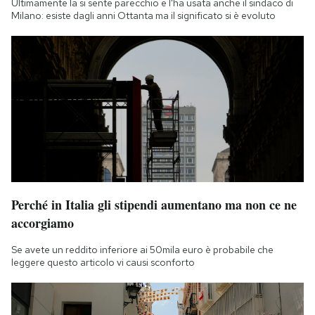
Ultimamente la si sente parecchio e l'ha usata anche il sindaco di
Notifiche mobile
Milano: esiste dagli anni Ottanta ma il significato si è evoluto
Regala il Post
Hai bisogno di aiuto?
Esci
Perché in Italia gli stipendi aumentano ma non ce ne
accorgiamo
Se avete un reddito inferiore ai 50mila euro è probabile che
leggere questo articolo vi causi sconforto