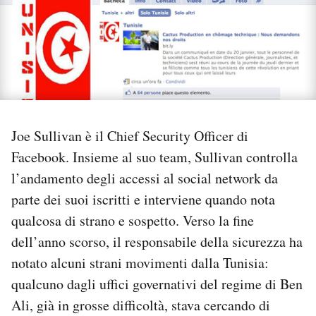
PODCAST
NEWSLETTER
I MIEI PREFERITI
Joe Sullivan è il Chief Security Officer di
Facebook. Insieme al suo team, Sullivan controlla
SHOP
l’andamento degli accessi al social network da
parte dei suoi iscritti e interviene quando nota
CALENDARIO
qualcosa di strano e sospetto. Verso la fine
dell’anno scorso, il responsabile della sicurezza ha
notato alcuni strani movimenti dalla Tunisia:
AREA PERSONALE
qualcuno dagli uffici governativi del regime di Ben
Area Personale
Ali, già in grosse difficoltà, stava cercando di
Newsletter