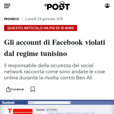
Auto
MONDO
Lunedì 24 gennaio 2011
QUESTO ARTICOLO HA PIÙ DI
15 ANNI
HOME
Gli account di Facebook violati
Italia
Moda
dal regime tunisino
Mondo
Libri
Politica
Consumismi
Il responsabile della sicurezza del social
Tecnologia
Storie/Idee
network racconta come sono andate le cose
Internet
Ok Boomer!
online durante la rivolta contro Ben Ali
Scienza
Media
Cultura
Europa
Condividi
Economia
Altrecose
Sport
Mondiali calcio 2026