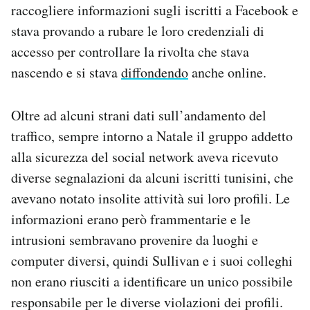
raccogliere informazioni sugli iscritti a Facebook e
Notifiche mobile
stava provando a rubare le loro credenziali di
Regala il Post
Hai bisogno di aiuto?
accesso per controllare la rivolta che stava
Esci
nascendo e si stava
diffondendo
anche online.
Oltre ad alcuni strani dati sull’andamento del
traffico, sempre intorno a Natale il gruppo addetto
alla sicurezza del social network aveva ricevuto
diverse segnalazioni da alcuni iscritti tunisini, che
avevano notato insolite attività sui loro profili. Le
informazioni erano però frammentarie e le
intrusioni sembravano provenire da luoghi e
computer diversi, quindi Sullivan e i suoi colleghi
non erano riusciti a identificare un unico possibile
responsabile per le diverse violazioni dei profili.