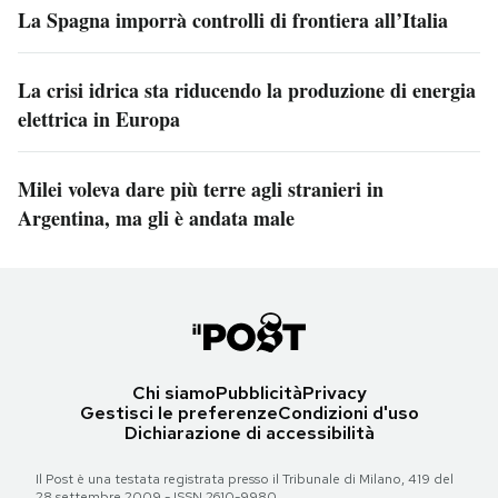
La Spagna imporrà controlli di frontiera all’Italia
La crisi idrica sta riducendo la produzione di energia
elettrica in Europa
Milei voleva dare più terre agli stranieri in
Argentina, ma gli è andata male
Chi siamo
Pubblicità
Privacy
Gestisci le preferenze
Condizioni d'uso
Dichiarazione di accessibilità
Il Post è una testata registrata presso il Tribunale di Milano, 419 del
28 settembre 2009 - ISSN 2610-9980