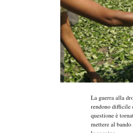
PODCAST
NEWSLETTER
I MIEI PREFERITI
SHOP
CALENDARIO
La guerra alla dr
rendono difficile 
AREA PERSONALE
questione è torna
Area Personale
mettere al bando 
Newsletter