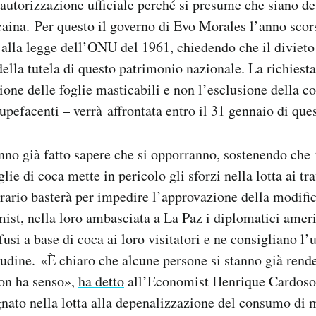
 autorizzazione ufficiale perché si presume che siano de
aina. Per questo il governo di Evo Morales l’anno scor
lla legge dell’ONU del 1961, chiedendo che il divieto
ella tutela di questo patrimonio nazionale. La richiesta
ione delle foglie masticabili e non l’esclusione della co
upefacenti – verrà affrontata entro il 31 gennaio di que
anno già fatto sapere che si opporranno, sostenendo che t
ie di coca mette in pericolo gli sforzi nella lotta ai tra
rario basterà per impedire l’approvazione della modifi
st, nella loro ambasciata a La Paz i diplomatici ameri
fusi a base di coca ai loro visitatori e ne consigliano l’
tudine. «È chiaro che alcune persone si stanno già rend
on ha senso»,
ha detto
all’Economist Henrique Cardoso,
nato nella lotta alla depenalizzazione del consumo di m