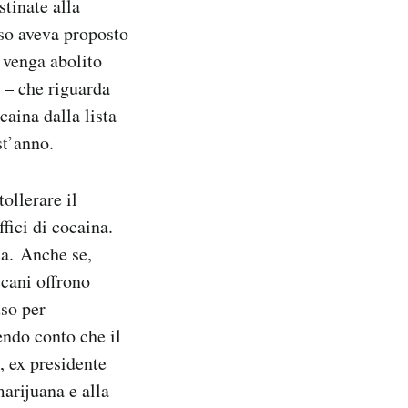
stinate alla
so aveva proposto
 venga abolito
 – che riguarda
caina dalla lista
st’anno.
ollerare il
ffici di cocaina.
ca. Anche se,
cani offrono
uso per
endo conto che il
 ex presidente
arijuana e alla