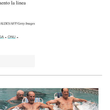
ento la linea
RALDES/AFP/Getty Images
-
-
GA
ONU