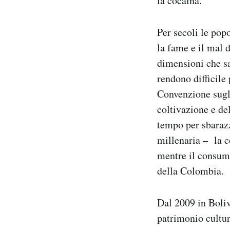
la cocaina.
Notifiche mobile
Regala il Post
Per secoli le pop
Hai bisogno di aiuto?
la fame e il mal 
Esci
dimensioni che sa
rendono difficile
Convenzione sugli
coltivazione e de
tempo per sbarazz
millenaria – la co
mentre il consumo
della Colombia.
Dal 2009 in Boliv
patrimonio cultur