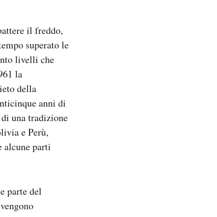
attere il freddo,
 tempo superato le
to livelli che
961 la
ieto della
enticinque anni di
 di una tradizione
livia e Perù,
e alcune parti
e parte del
e vengono