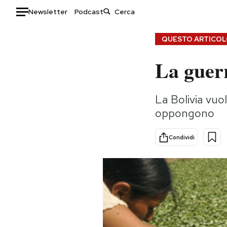
Newsletter
Podcast
Auto
QUESTO ARTICOLO
La guerr
HOME
Italia
Moda
La Bolivia vuol
Mondo
Libri
oppongono
Politica
Consumismi
Tecnologia
Storie/Idee
Condividi
Internet
Ok Boomer!
Scienza
Media
Cultura
Europa
Economia
Altrecose
Sport
Mondiali calcio 2026