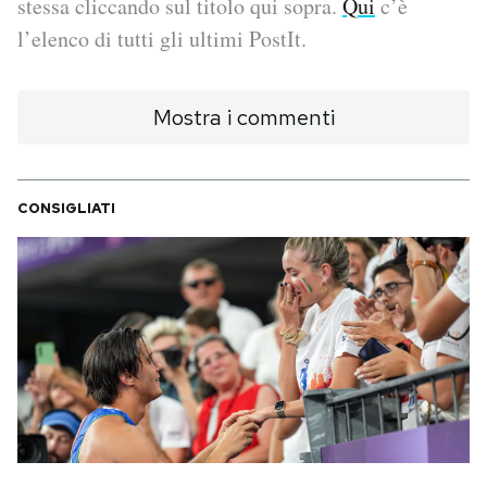
stessa cliccando sul titolo qui sopra.
Qui
c’è
l’elenco di tutti gli ultimi PostIt.
PODCAST
Mostra i commenti
NEWSLETTER
I MIEI PREFERITI
CONSIGLIATI
SHOP
CALENDARIO
AREA PERSONALE
Area Personale
Newsletter