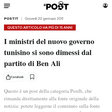
Auto
POSTIT
Giovedì 20 gennaio 2011
QUESTO ARTICOLO HA PIÙ DI
15 ANNI
HOME
I ministri del nuovo governo
Italia
Moda
tunisino si sono dimessi dal
Mondo
Libri
Politica
Consumismi
partito di Ben Ali
Tecnologia
Storie/Idee
Internet
Ok Boomer!
Condividi
Scienza
Media
Cultura
Europa
Questo è un post della categoria PostIt, che
Economia
Altrecose
rimanda direttamente alla fonte originale della
Sport
Mondiali calcio 2026
notizia: potete leggerne il contenuto sulla fonte