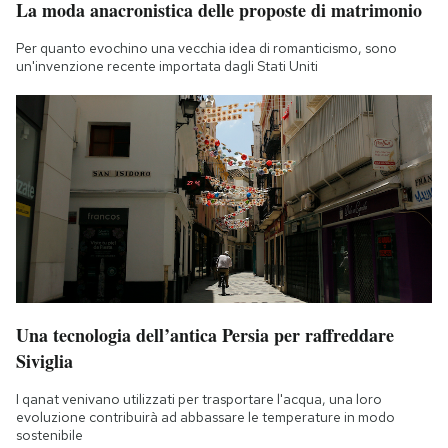
La moda anacronistica delle proposte di matrimonio
Notifiche mobile
Regala il Post
Per quanto evochino una vecchia idea di romanticismo, sono
un'invenzione recente importata dagli Stati Uniti
Hai bisogno di aiuto?
Esci
Una tecnologia dell’antica Persia per raffreddare
Siviglia
I qanat venivano utilizzati per trasportare l'acqua, una loro
evoluzione contribuirà ad abbassare le temperature in modo
sostenibile