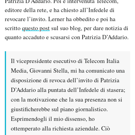
Patrizia D’Addario. Poi è intervenuta Telecom,
editore della rete, e ha chiesto all’Infedele di
PODCAST
revocare l’invito. Lerner ha obbedito e poi ha
scritto
questo post
sul suo blog, per dare notizia di
NEWSLETTER
quanto accaduto e scusarsi con Patrizia D’Addario.
I MIEI PREFERITI
Il vicepresidente esecutivo di Telecom Italia
Media, Giovanni Stella, mi ha comunicato una
SHOP
disposizione di revoca dell’invito di Patrizia
D’Addario alla puntata dell’Infedele di stasera;
CALENDARIO
con la motivazione che la sua presenza non si
giustificherebbe sul piano giornalistico.
AREA PERSONALE
Esprimendogli il mio dissenso, ho
Area Personale
ottemperato alla richiesta aziendale. Ciò
Newsletter