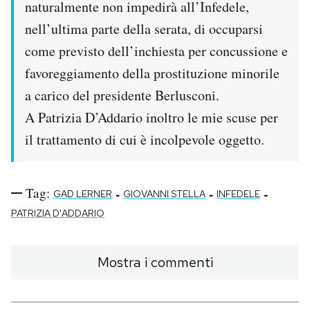
naturalmente non impedirà all’Infedele,
Notifiche mobile
nell’ultima parte della serata, di occuparsi
Regala il Post
Hai bisogno di aiuto?
come previsto dell’inchiesta per concussione e
Esci
favoreggiamento della prostituzione minorile
a carico del presidente Berlusconi.
A Patrizia D’Addario inoltro le mie scuse per
il trattamento di cui è incolpevole oggetto.
Tag:
-
-
-
GAD LERNER
GIOVANNI STELLA
INFEDELE
PATRIZIA D'ADDARIO
Mostra i commenti