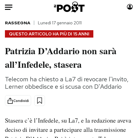
Auto
RASSEGNA
Lunedì 17 gennaio 2011
QUESTO ARTICOLO HA PIÙ DI
15 ANNI
HOME
Patrizia D’Addario non sarà
Italia
Moda
all’Infedele, stasera
Mondo
Libri
Politica
Consumismi
Telecom ha chiesto a La7 di revocare l'invito,
Tecnologia
Storie/Idee
Lerner obbedisce e si scusa con D'Addario
Internet
Ok Boomer!
Scienza
Media
Condividi
Cultura
Europa
Economia
Altrecose
Stasera c’è l’Infedele, su La7, e la redazione aveva
Sport
Mondiali calcio 2026
deciso di invitare a partecipare alla trasmissione