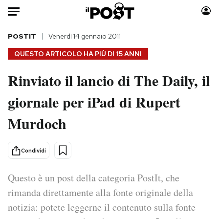
Auto
POSTIT
Venerdì 14 gennaio 2011
QUESTO ARTICOLO HA PIÙ DI
15 ANNI
HOME
Rinviato il lancio di The Daily, il
Italia
Moda
giornale per iPad di Rupert
Mondo
Libri
Politica
Consumismi
Murdoch
Tecnologia
Storie/Idee
Internet
Ok Boomer!
Condividi
Scienza
Media
Cultura
Europa
Questo è un post della categoria PostIt, che
Economia
Altrecose
rimanda direttamente alla fonte originale della
Sport
Mondiali calcio 2026
notizia: potete leggerne il contenuto sulla fonte