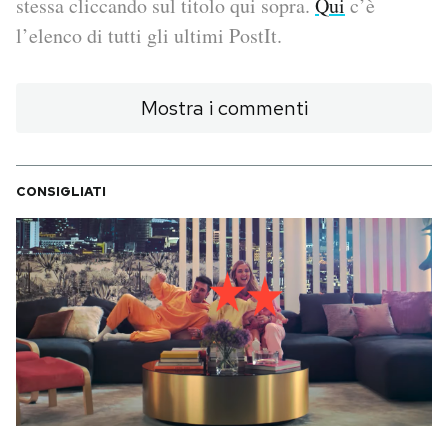
stessa cliccando sul titolo qui sopra.
Qui
c’è
l’elenco di tutti gli ultimi PostIt.
PODCAST
Mostra i commenti
NEWSLETTER
I MIEI PREFERITI
CONSIGLIATI
SHOP
CALENDARIO
AREA PERSONALE
Area Personale
Newsletter