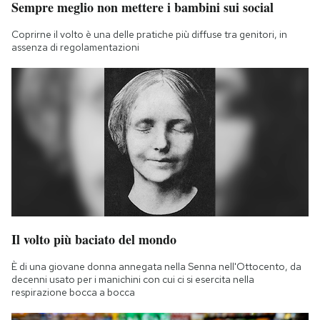
Sempre meglio non mettere i bambini sui social
Notifiche mobile
Regala il Post
Coprirne il volto è una delle pratiche più diffuse tra genitori, in
assenza di regolamentazioni
Hai bisogno di aiuto?
Esci
Il volto più baciato del mondo
È di una giovane donna annegata nella Senna nell'Ottocento, da
decenni usato per i manichini con cui ci si esercita nella
respirazione bocca a bocca