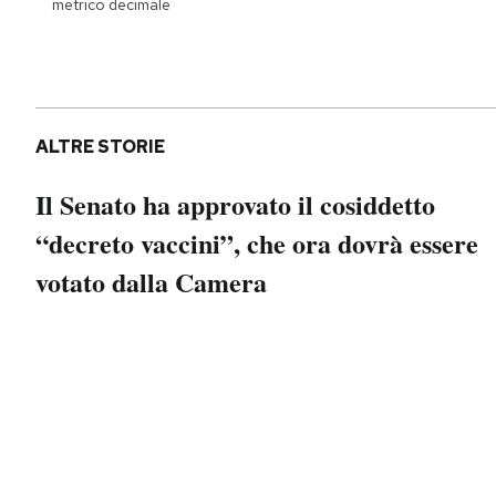
metrico decimale
Notifiche mobile
Regala il Post
Hai bisogno di aiuto?
Esci
ALTRE STORIE
Il Senato ha approvato il cosiddetto
“decreto vaccini”, che ora dovrà essere
votato dalla Camera