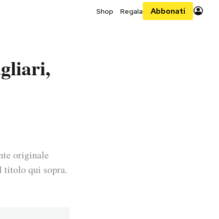
Abbonati
Shop
Regala
gliari,
nte originale
 titolo qui sopra.