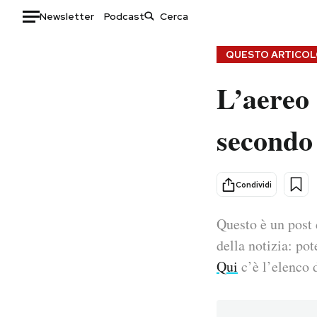
Newsletter
Podcast
Auto
QUESTO ARTICOLO
L’aereo 
HOME
Italia
Moda
secondo 
Mondo
Libri
Politica
Consumismi
Tecnologia
Storie/Idee
Condividi
Internet
Ok Boomer!
Scienza
Media
Questo è un post 
Cultura
Europa
della notizia: pot
Economia
Altrecose
Qui
c’è l’elenco d
Sport
Mondiali calcio 2026