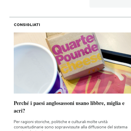
PODCAST
CONSIGLIATI
NEWSLETTER
I MIEI PREFERITI
SHOP
CALENDARIO
Perché i paesi anglosassoni usano libbre, miglia e
AREA PERSONALE
acri?
Area Personale
Per ragioni storiche, politiche e culturali molte unità
consuetudinarie sono sopravvissute alla diffusione del sistema
Newsletter