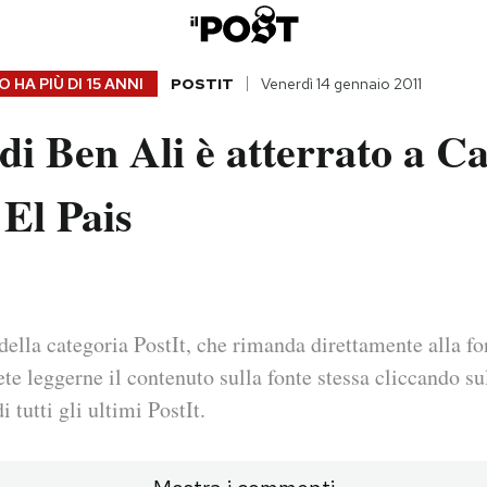
 HA PIÙ DI
15 ANNI
POSTIT
Venerdì 14 gennaio 2011
di Ben Ali è atterrato a Ca
El Pais
della categoria PostIt, che rimanda direttamente alla fo
ete leggerne il contenuto sulla fonte stessa cliccando sul
i tutti gli ultimi PostIt.