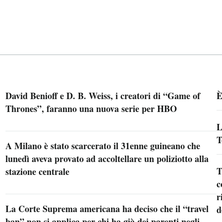
David Benioff e D. B. Weiss, i creatori di “Game of
È
Thrones”, faranno una nuova serie per HBO
L
T
A Milano è stato scarcerato il 31enne guineano che
lunedì aveva provato ad accoltellare un poliziotto alla
T
stazione centrale
c
r
La Corte Suprema americana ha deciso che il “travel
d
ban” non si applica per chi ha già dei parenti negli