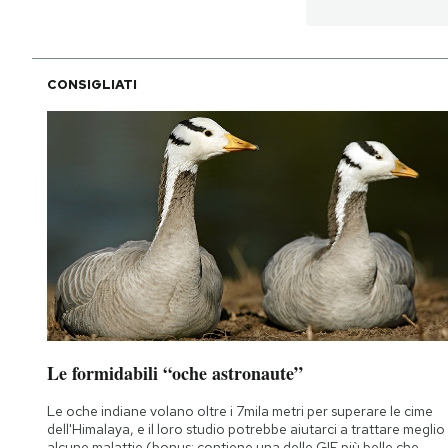
PODCAST
CONSIGLIATI
NEWSLETTER
I MIEI PREFERITI
SHOP
CALENDARIO
AREA PERSONALE
Le formidabili “oche astronaute”
Le oche indiane volano oltre i 7mila metri per superare le cime
Area Personale
dell'Himalaya, e il loro studio potrebbe aiutarci a trattare meglio
Newsletter
alcune malattie (bonus: contiene una delle GIF più belle che