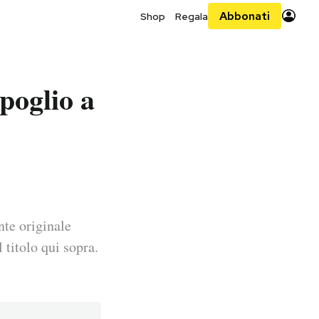
Abbonati
Shop
Regala
spoglio a
nte originale
 titolo qui sopra.