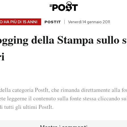
 HA PIÙ DI
15 ANNI
POSTIT
Venerdì 14 gennaio 2011
logging della Stampa sullo 
i
della categoria PostIt, che rimanda direttamente alla fo
ete leggerne il contenuto sulla fonte stessa cliccando sul
i tutti gli ultimi PostIt.