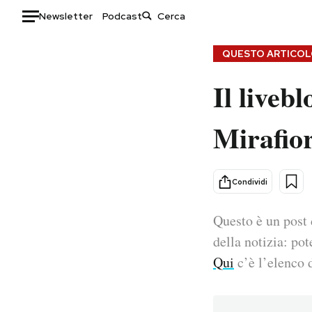
Newsletter
Podcast
Auto
QUESTO ARTICOLO
Il liveb
HOME
Italia
Moda
Mirafior
Mondo
Libri
Politica
Consumismi
Tecnologia
Storie/Idee
Condividi
Internet
Ok Boomer!
Scienza
Media
Questo è un post 
Cultura
Europa
della notizia: pot
Economia
Altrecose
Qui
c’è l’elenco d
Sport
Mondiali calcio 2026