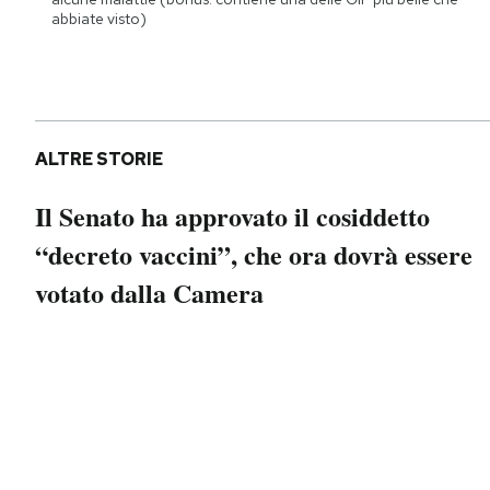
Notifiche mobile
abbiate visto)
Regala il Post
Hai bisogno di aiuto?
Esci
ALTRE STORIE
Il Senato ha approvato il cosiddetto
“decreto vaccini”, che ora dovrà essere
votato dalla Camera