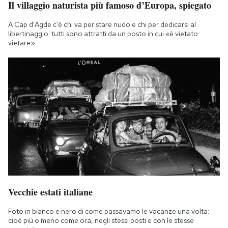
Il villaggio naturista più famoso d’Europa, spiegato
Notifiche mobile
Regala il Post
A Cap d'Agde c'è chi va per stare nudo e chi per dedicarsi al
libertinaggio: tutti sono attratti da un posto in cui «è vietato
Hai bisogno di aiuto?
vietare»
Esci
Vecchie estati italiane
Foto in bianco e nero di come passavamo le vacanze una volta:
cioè più o meno come ora, negli stessi posti e con le stesse