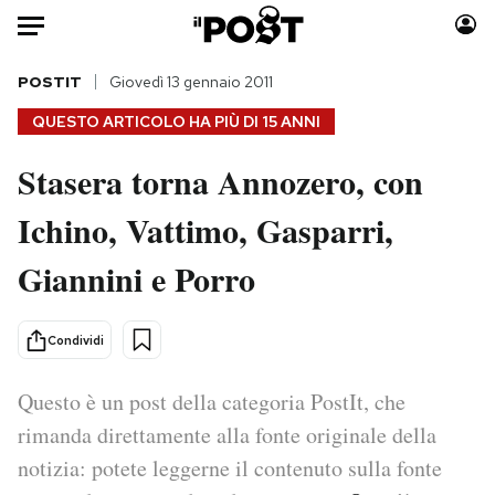
Auto
POSTIT
Giovedì 13 gennaio 2011
QUESTO ARTICOLO HA PIÙ DI
15 ANNI
HOME
Stasera torna Annozero, con
Italia
Moda
Ichino, Vattimo, Gasparri,
Mondo
Libri
Politica
Consumismi
Giannini e Porro
Tecnologia
Storie/Idee
Internet
Ok Boomer!
Condividi
Scienza
Media
Cultura
Europa
Questo è un post della categoria PostIt, che
Economia
Altrecose
rimanda direttamente alla fonte originale della
Sport
Mondiali calcio 2026
notizia: potete leggerne il contenuto sulla fonte