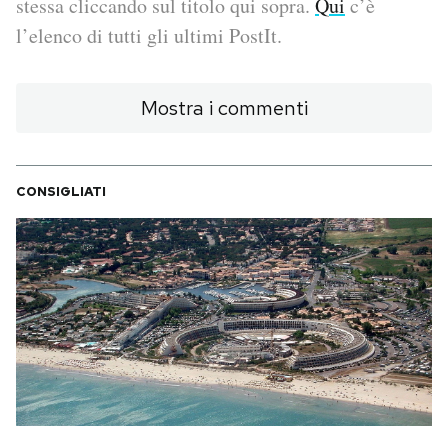
stessa cliccando sul titolo qui sopra.
Qui
c’è
l’elenco di tutti gli ultimi PostIt.
PODCAST
Mostra i commenti
NEWSLETTER
I MIEI PREFERITI
CONSIGLIATI
SHOP
CALENDARIO
AREA PERSONALE
Area Personale
Newsletter