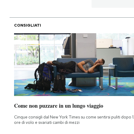
PODCAST
CONSIGLIATI
NEWSLETTER
I MIEI PREFERITI
SHOP
CALENDARIO
Come non puzzare in un lungo viaggio
AREA PERSONALE
Cinque consigli dal New York Times su come sentirsi puliti dopo 1
ore di volo e svariati cambi di mezzi
Area Personale
Newsletter