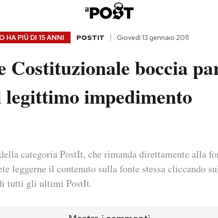
 HA PIÙ DI
15 ANNI
POSTIT
Giovedì 13 gennaio 2011
 Costituzionale boccia par
l legittimo impedimento
della categoria PostIt, che rimanda direttamente alla fo
ete leggerne il contenuto sulla fonte stessa cliccando sul
i tutti gli ultimi PostIt.