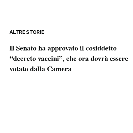
Notifiche mobile
Regala il Post
Hai bisogno di aiuto?
Esci
ALTRE STORIE
Il Senato ha approvato il cosiddetto
“decreto vaccini”, che ora dovrà essere
votato dalla Camera