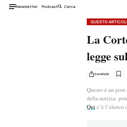
Newsletter
Podcast
Auto
QUESTO ARTICOLO
La Corte
HOME
Italia
Moda
legge su
Mondo
Libri
Politica
Consumismi
Tecnologia
Storie/Idee
Condividi
Internet
Ok Boomer!
Scienza
Media
Questo è un post 
Cultura
Europa
della notizia: pot
Economia
Altrecose
Qui
c’è l’elenco d
Sport
Mondiali calcio 2026