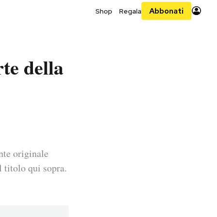
Abbonati
Shop
Regala
te della
nte originale
 titolo qui sopra.