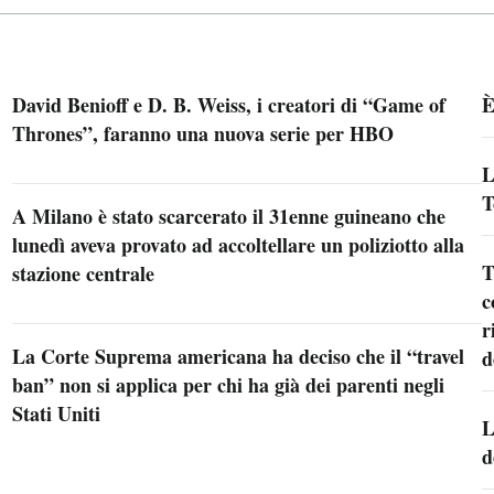
David Benioff e D. B. Weiss, i creatori di “Game of
È
Thrones”, faranno una nuova serie per HBO
L
T
A Milano è stato scarcerato il 31enne guineano che
lunedì aveva provato ad accoltellare un poliziotto alla
T
stazione centrale
c
r
La Corte Suprema americana ha deciso che il “travel
d
ban” non si applica per chi ha già dei parenti negli
Stati Uniti
L
d