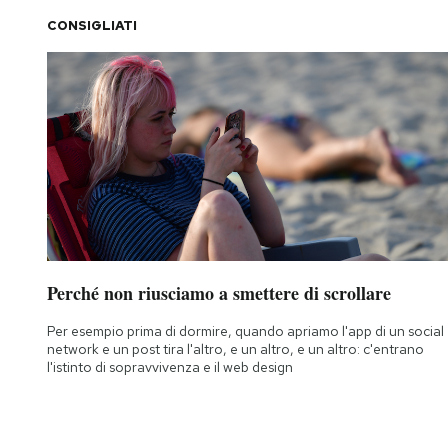
CONSIGLIATI
PODCAST
NEWSLETTER
I MIEI PREFERITI
SHOP
Perché non riusciamo a smettere di scrollare
CALENDARIO
Per esempio prima di dormire, quando apriamo l'app di un social
network e un post tira l'altro, e un altro, e un altro: c'entrano
l'istinto di sopravvivenza e il web design
AREA PERSONALE
Area Personale
Newsletter