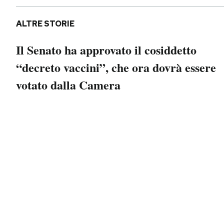
Notifiche mobile
Regala il Post
ALTRE STORIE
Hai bisogno di aiuto?
Il Senato ha approvato il cosiddetto
Esci
“decreto vaccini”, che ora dovrà essere
votato dalla Camera