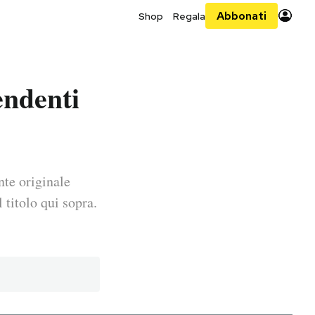
Abbonati
Shop
Regala
endenti
nte originale
 titolo qui sopra.