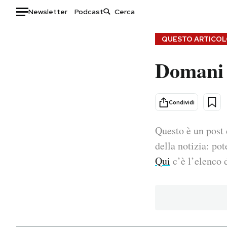
Newsletter
Podcast
Auto
QUESTO ARTICOLO
Domani 
HOME
Italia
Moda
Mondo
Libri
Condividi
Politica
Consumismi
Questo è un post 
Tecnologia
Storie/Idee
Internet
Ok Boomer!
della notizia: pot
Scienza
Media
Qui
c’è l’elenco d
Cultura
Europa
Economia
Altrecose
Sport
Mondiali calcio 2026