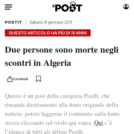
Auto
POSTIT
Sabato 8 gennaio 2011
QUESTO ARTICOLO HA PIÙ DI
15 ANNI
HOME
Due persone sono morte negli
Italia
Moda
scontri in Algeria
Mondo
Libri
Politica
Consumismi
Tecnologia
Storie/Idee
Condividi
Internet
Ok Boomer!
Scienza
Media
Questo è un post della categoria PostIt, che
Cultura
Europa
rimanda direttamente alla fonte originale della
Economia
Altrecose
notizia: potete leggerne il contenuto sulla fonte
Sport
Mondiali calcio 2026
stessa cliccando sul titolo qui sopra.
Qui
c’è
l’elenco di tutti gli ultimi PostIt.