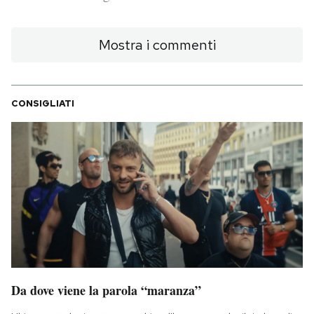
PODCAST
Mostra i commenti
NEWSLETTER
CONSIGLIATI
I MIEI PREFERITI
SHOP
CALENDARIO
AREA PERSONALE
Da dove viene la parola “maranza”
Area Personale
Newsletter