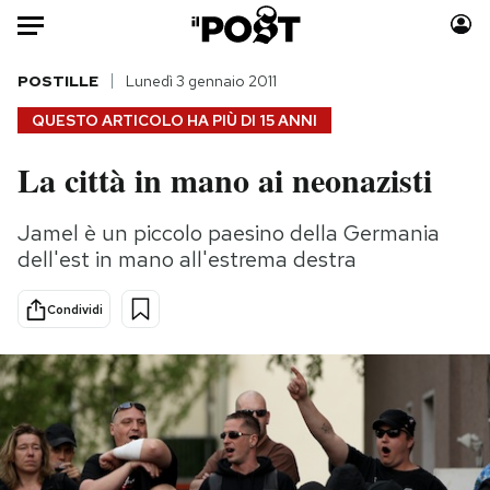
Auto
POSTILLE
Lunedì 3 gennaio 2011
QUESTO ARTICOLO HA PIÙ DI
15 ANNI
HOME
La città in mano ai neonazisti
Italia
Moda
Mondo
Libri
Jamel è un piccolo paesino della Germania
Politica
Consumismi
dell'est in mano all'estrema destra
Tecnologia
Storie/Idee
Internet
Ok Boomer!
Condividi
Scienza
Media
Cultura
Europa
Economia
Altrecose
Sport
Mondiali calcio 2026