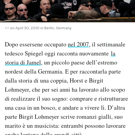
PODCAST
<> on April 30, 2010 in Berlin, Germany.
NEWSLETTER
Dopo essersene occupato
nel 2007
, il settimanale
tedesco Spiegel oggi racconta nuovamente
la
I MIEI PREFERITI
storia di Jamel
, un piccolo paese dell’estremo
nordest della Germania. E per raccontarla parte
SHOP
dalla storia di una coppia, Horst e Birgit
Lohmeyer, che per sei anni ha lavorato allo scopo
CALENDARIO
di realizzare il suo sogno: comprare e ristrutturare
una casa in un bosco, e andare a vivere lì. D’altra
AREA PERSONALE
parte Birgit Lohmeyer scrive romanzi gialli, suo
Area Personale
marito è un musicista: entrambi possono lavorare
Newsletter
anche lontano dalle grandi città.