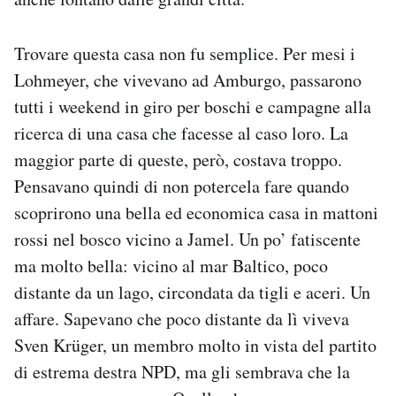
Notifiche mobile
Regala il Post
Trovare questa casa non fu semplice. Per mesi i
Hai bisogno di aiuto?
Lohmeyer, che vivevano ad Amburgo, passarono
Esci
tutti i weekend in giro per boschi e campagne alla
ricerca di una casa che facesse al caso loro. La
maggior parte di queste, però, costava troppo.
Pensavano quindi di non potercela fare quando
scoprirono una bella ed economica casa in mattoni
rossi nel bosco vicino a Jamel. Un po’ fatiscente
ma molto bella: vicino al mar Baltico, poco
distante da un lago, circondata da tigli e aceri. Un
affare. Sapevano che poco distante da lì viveva
Sven Krüger, un membro molto in vista del partito
di estrema destra NPD, ma gli sembrava che la