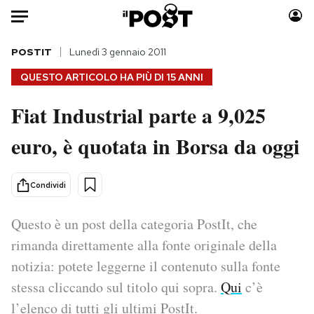
Auto
POSTIT
Lunedì 3 gennaio 2011
QUESTO ARTICOLO HA PIÙ DI
15 ANNI
HOME
Fiat Industrial parte a 9,025
Italia
Moda
euro, è quotata in Borsa da oggi
Mondo
Libri
Politica
Consumismi
Tecnologia
Storie/Idee
Condividi
Internet
Ok Boomer!
Scienza
Media
Questo è un post della categoria PostIt, che
Cultura
Europa
rimanda direttamente alla fonte originale della
Economia
Altrecose
notizia: potete leggerne il contenuto sulla fonte
Sport
Mondiali calcio 2026
stessa cliccando sul titolo qui sopra.
Qui
c’è
l’elenco di tutti gli ultimi PostIt.