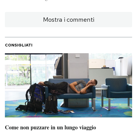
PODCAST
Mostra i commenti
NEWSLETTER
CONSIGLIATI
I MIEI PREFERITI
SHOP
CALENDARIO
AREA PERSONALE
Area Personale
Come non puzzare in un lungo viaggio
Newsletter