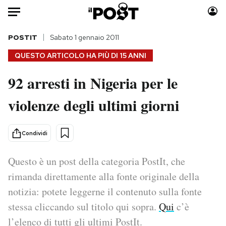
Auto
POSTIT
Sabato 1 gennaio 2011
QUESTO ARTICOLO HA PIÙ DI
15 ANNI
HOME
92 arresti in Nigeria per le
Italia
Moda
violenze degli ultimi giorni
Mondo
Libri
Politica
Consumismi
Tecnologia
Storie/Idee
Condividi
Internet
Ok Boomer!
Scienza
Media
Questo è un post della categoria PostIt, che
Cultura
Europa
rimanda direttamente alla fonte originale della
Economia
Altrecose
notizia: potete leggerne il contenuto sulla fonte
Sport
Mondiali calcio 2026
stessa cliccando sul titolo qui sopra.
Qui
c’è
l’elenco di tutti gli ultimi PostIt.