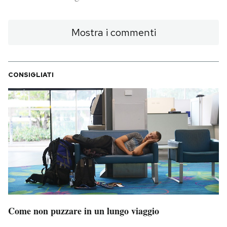
PODCAST
Mostra i commenti
NEWSLETTER
CONSIGLIATI
I MIEI PREFERITI
SHOP
CALENDARIO
AREA PERSONALE
Area Personale
Come non puzzare in un lungo viaggio
Newsletter