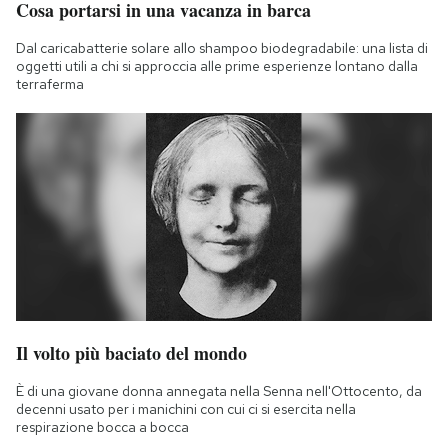
Cosa portarsi in una vacanza in barca
Notifiche mobile
Regala il Post
Dal caricabatterie solare allo shampoo biodegradabile: una lista di
oggetti utili a chi si approccia alle prime esperienze lontano dalla
Hai bisogno di aiuto?
terraferma
Esci
Il volto più baciato del mondo
È di una giovane donna annegata nella Senna nell'Ottocento, da
decenni usato per i manichini con cui ci si esercita nella
respirazione bocca a bocca