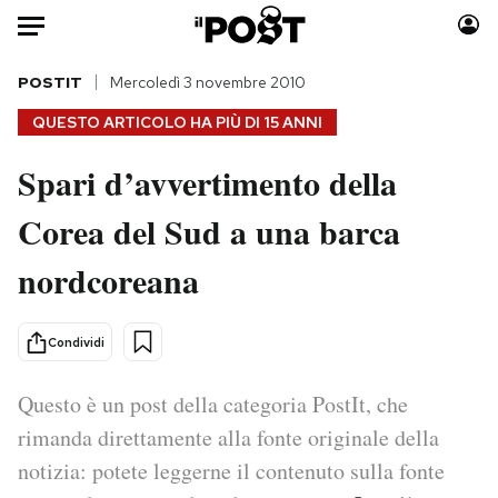
Auto
POSTIT
Mercoledì 3 novembre 2010
QUESTO ARTICOLO HA PIÙ DI
15 ANNI
HOME
Spari d’avvertimento della
Italia
Moda
Corea del Sud a una barca
Mondo
Libri
Politica
Consumismi
nordcoreana
Tecnologia
Storie/Idee
Internet
Ok Boomer!
Condividi
Scienza
Media
Cultura
Europa
Questo è un post della categoria PostIt, che
Economia
Altrecose
rimanda direttamente alla fonte originale della
Sport
Mondiali calcio 2026
notizia: potete leggerne il contenuto sulla fonte