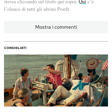
stessa cliccando sul titolo qui sopra.
Qui
c’è
l’elenco di tutti gli ultimi PostIt.
PODCAST
Mostra i commenti
NEWSLETTER
I MIEI PREFERITI
CONSIGLIATI
SHOP
CALENDARIO
AREA PERSONALE
Area Personale
Newsletter