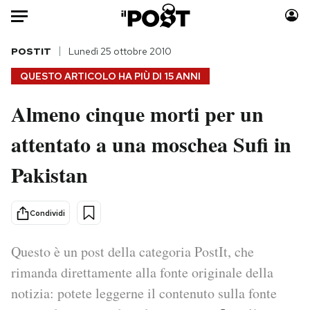
Auto
POSTIT
Lunedì 25 ottobre 2010
QUESTO ARTICOLO HA PIÙ DI
15 ANNI
HOME
Almeno cinque morti per un
Italia
Moda
attentato a una moschea Sufi in
Mondo
Libri
Politica
Consumismi
Pakistan
Tecnologia
Storie/Idee
Internet
Ok Boomer!
Condividi
Scienza
Media
Cultura
Europa
Questo è un post della categoria PostIt, che
Economia
Altrecose
rimanda direttamente alla fonte originale della
Sport
Mondiali calcio 2026
notizia: potete leggerne il contenuto sulla fonte