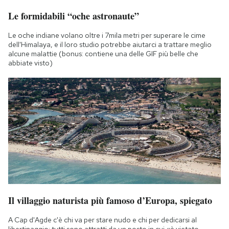
Notifiche mobile
Le formidabili “oche astronaute”
Regala il Post
Hai bisogno di aiuto?
Le oche indiane volano oltre i 7mila metri per superare le cime
dell'Himalaya, e il loro studio potrebbe aiutarci a trattare meglio
Esci
alcune malattie (bonus: contiene una delle GIF più belle che
abbiate visto)
Il villaggio naturista più famoso d’Europa, spiegato
A Cap d'Agde c'è chi va per stare nudo e chi per dedicarsi al