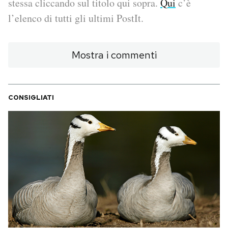
stessa cliccando sul titolo qui sopra.
Qui
c’è
l’elenco di tutti gli ultimi PostIt.
PODCAST
Mostra i commenti
NEWSLETTER
I MIEI PREFERITI
CONSIGLIATI
SHOP
CALENDARIO
AREA PERSONALE
Area Personale
Newsletter