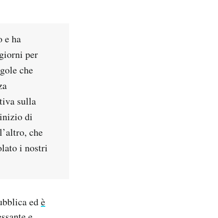
o e ha
giorni per
egole che
za
tiva sulla
nizio di
l’altro, che
lato i nostri
pubblica ed
è
essante e