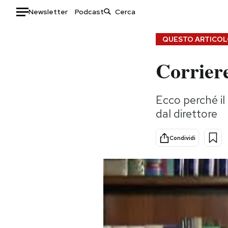
Newsletter
Podcast
Auto
QUESTO ARTICOLO
Corriere
HOME
Italia
Moda
Ecco perché il 
Mondo
Libri
dal direttore
Politica
Consumismi
Tecnologia
Storie/Idee
Condividi
Internet
Ok Boomer!
Scienza
Media
Cultura
Europa
Economia
Altrecose
Sport
Mondiali calcio 2026