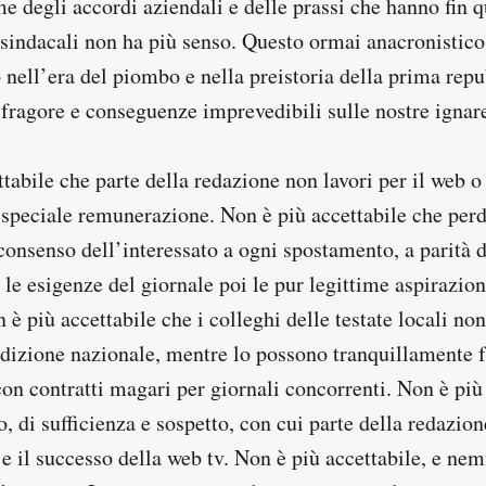
me degli accordi aziendali e delle prassi che hanno fin q
i sindacali non ha più senso. Questo ormai anacronistic
 nell’era del piombo e nella preistoria della prima rep
fragore e conseguenze imprevedibili sulle nostre ignare
tabile che parte della redazione non lavori per il web o
 speciale remunerazione. Non è più accettabile che per
consenso dell’interessato a ogni spostamento, a parità 
e esigenze del giornale poi le pur legittime aspirazion
n è più accettabile che i colleghi delle testate locali no
’edizione nazionale, mentre lo possono tranquillamente 
con contratti magari per giornali concorrenti. Non è più
, di sufficienza e sospetto, con cui parte della redazion
 e il successo della web tv. Non è più accettabile, e n