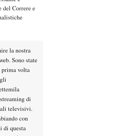
e del Correre e
nalistiche
ire la nostra
 web. Sono state
a prima volta
gli
ettemila
 streaming di
li televisivi.
ambiando con
i di questa