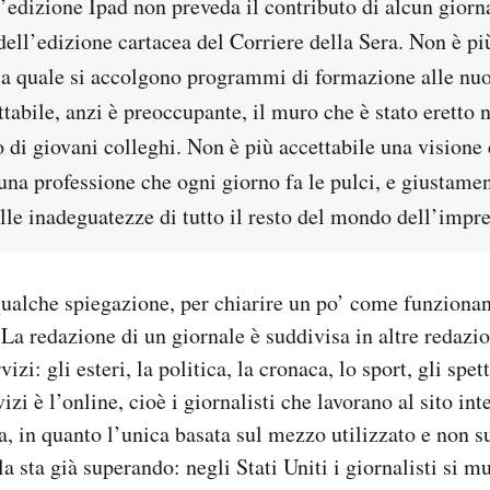
l’edizione Ipad non preveda il contributo di alcun giorn
dell’edizione cartacea del Corriere della Sera. Non è più
 la quale si accolgono programmi di formazione alle nuo
tabile, anzi è preoccupante, il muro che è stato eretto n
di giovani colleghi. Non è più accettabile una visione 
una professione che ogni giorno fa le pulci, e giustamen
alle inadeguatezze di tutto il resto del mondo dell’impre
qualche spiegazione, per chiarire un po’ come funzionan
. La redazione di un giornale è suddivisa in altre redazi
izi: gli esteri, la politica, la cronaca, lo sport, gli spet
izi è l’online, cioè i giornalisti che lavorano al sito int
, in quanto l’unica basata sul mezzo utilizzato e non s
la sta già superando: negli Stati Uniti i giornalisti si 