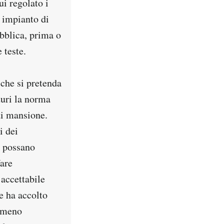
ui regolato i
o impianto di
ubblica, prima o
 teste.
 che si pretenda
duri la norma
di mansione.
i dei
n possano
fare
 accettabile
e ha accolto
emmeno