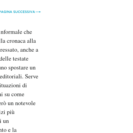
 informale che
lla cronaca alla
eressato, anche a
elle testate
tuno spostare un
 editoriali. Serve
ituazioni di
oni su come
però un notevole
zi più
i un
to e la