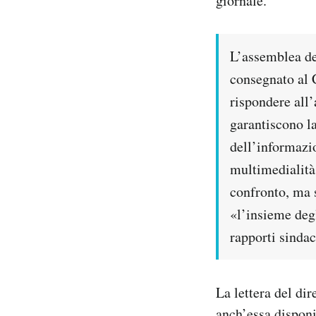
giornale.
Notifiche mobile
Regala il Post
Hai bisogno di aiuto?
L’assemblea de
Esci
consegnato al 
rispondere all’
garantiscono la
dell’informazio
multimedialità
confronto, ma s
«l’insieme degl
rapporti sinda
La lettera del di
anch’essa disponi