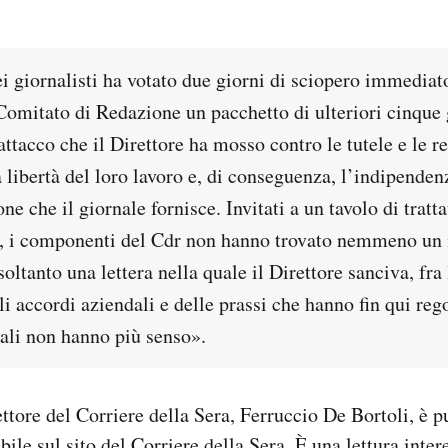
i giornalisti ha votato due giorni di sciopero immediat
Comitato di Redazione un pacchetto di ulteriori cinque 
attacco che il Direttore ha mosso contro le tutele e le r
 libertà del loro lavoro e, di conseguenza, l’indipenden
ne che il giornale fornisce. Invitati a un tavolo di tratta
, i componenti del Cdr non hanno trovato nemmeno un i
oltanto una lettera nella quale il Direttore sanciva, fra 
i accordi aziendali e delle prassi che hanno fin qui rego
cali non hanno più senso».
rettore del Corriere della Sera, Ferruccio De Bortoli, è 
bile sul sito del Corriere della Sera
. È una lettura inter