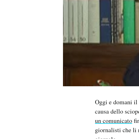
PODCAST
NEWSLETTER
I MIEI PREFERITI
SHOP
CALENDARIO
Oggi e domani il 
causa dello sciope
AREA PERSONALE
un comunicato
fi
Area Personale
giornalisti che li
Newsletter