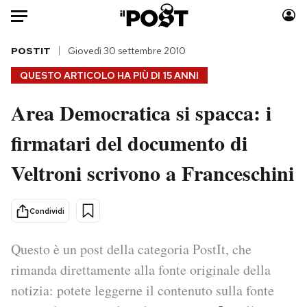
Auto
POSTIT
Giovedì 30 settembre 2010
QUESTO ARTICOLO HA PIÙ DI
15 ANNI
HOME
Area Democratica si spacca: i
Italia
Moda
firmatari del documento di
Mondo
Libri
Politica
Consumismi
Veltroni scrivono a Franceschini
Tecnologia
Storie/Idee
Internet
Ok Boomer!
Condividi
Scienza
Media
Cultura
Europa
Questo è un post della categoria PostIt, che
Economia
Altrecose
rimanda direttamente alla fonte originale della
Sport
Mondiali calcio 2026
notizia: potete leggerne il contenuto sulla fonte