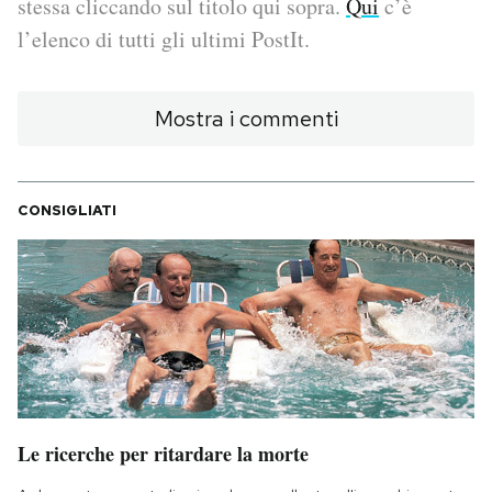
stessa cliccando sul titolo qui sopra.
Qui
c’è
l’elenco di tutti gli ultimi PostIt.
PODCAST
Mostra i commenti
NEWSLETTER
I MIEI PREFERITI
CONSIGLIATI
SHOP
CALENDARIO
AREA PERSONALE
Le ricerche per ritardare la morte
Area Personale
Newsletter