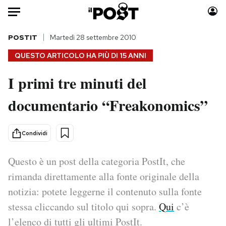
Auto
POSTIT
Martedì 28 settembre 2010
QUESTO ARTICOLO HA PIÙ DI
15 ANNI
HOME
I primi tre minuti del
Italia
Moda
documentario “Freakonomics”
Mondo
Libri
Politica
Consumismi
Tecnologia
Storie/Idee
Condividi
Internet
Ok Boomer!
Scienza
Media
Questo è un post della categoria PostIt, che
Cultura
Europa
rimanda direttamente alla fonte originale della
Economia
Altrecose
notizia: potete leggerne il contenuto sulla fonte
Sport
Mondiali calcio 2026
stessa cliccando sul titolo qui sopra.
Qui
c’è
l’elenco di tutti gli ultimi PostIt.