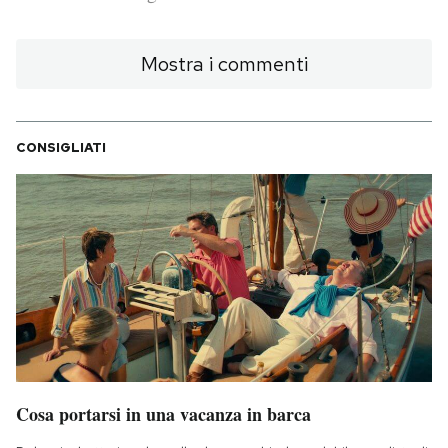
PODCAST
Mostra i commenti
NEWSLETTER
CONSIGLIATI
I MIEI PREFERITI
SHOP
CALENDARIO
AREA PERSONALE
Cosa portarsi in una vacanza in barca
Area Personale
Newsletter