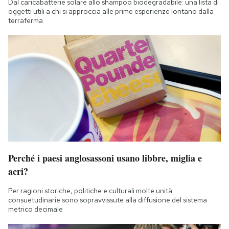
Dal caricabatterie solare allo shampoo biodegradabile: una lista di
Notifiche mobile
oggetti utili a chi si approccia alle prime esperienze lontano dalla
terraferma
Regala il Post
Hai bisogno di aiuto?
Esci
Perché i paesi anglosassoni usano libbre, miglia e
acri?
Per ragioni storiche, politiche e culturali molte unità
consuetudinarie sono sopravvissute alla diffusione del sistema
metrico decimale