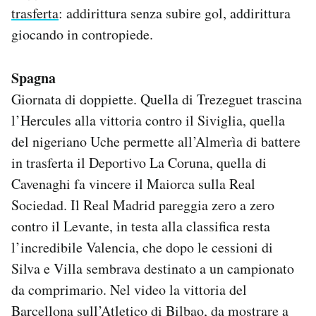
trasferta
: addirittura senza subire gol, addirittura
Notifiche mobile
Regala il Post
giocando in contropiede.
Hai bisogno di aiuto?
Esci
Spagna
Giornata di doppiette. Quella di Trezeguet trascina
l’Hercules alla vittoria contro il Siviglia, quella
del nigeriano Uche permette all’Almerìa di battere
in trasferta il Deportivo La Coruna, quella di
Cavenaghi fa vincere il Maiorca sulla Real
Sociedad. Il Real Madrid pareggia zero a zero
contro il Levante, in testa alla classifica resta
l’incredibile Valencia, che dopo le cessioni di
Silva e Villa sembrava destinato a un campionato
da comprimario. Nel video la vittoria del
Barcellona sull’Atletico di Bilbao, da mostrare a