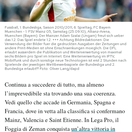
PODCAST
Fussball, 1. Bundesliga, Saison 2010/2011, 6. Spieltag, FC Bayern
NEWSLETTER
Muenchen - 1. FSV Mainz 05, Samstag (25.09.10), Allianz-Arena,
Muenchen (Bayern): Der Mainzer Adam Szalai (Ungarn) freut sich ueber
das 1:2. Das Spiel endete 1:2. +++ Achtung Bildredaktionen: Die
Verwendung der Bilder fuer die gedruckten Ausgaben der Zeitungen und
andere Print-Medien ist ohne Einschraenkungen moeglich. Die DFL
I MIEI PREFERITI
erlaubt ausserdem die Publikation und Weiterverwertung von maximal
sechs Bildern pro Spiel im Internet. Eine Weiterverwertung im IPTV,
Mobilfunk und durch sonstige neue Technologien ist erst 2 Stunden nach
Spielende der jeweiligen Wettbewerbsspiele der Bundesliga und 2.
Bundesliga erlaubt!!! Foto: Oliver Lang/dapd
SHOP
Continua a succedere di tutto, ma almeno
CALENDARIO
l’imprevedibile sta trovando una sua coerenza.
Vedi quello che accade in Germania, Spagna e
AREA PERSONALE
Francia, dove in vetta alla classifica si confermano
Mainz, Valencia e Saint Etienne. In Lega Pro, il
Area Personale
Foggia di Zeman conquista
un’altra vittoria in
Newsletter