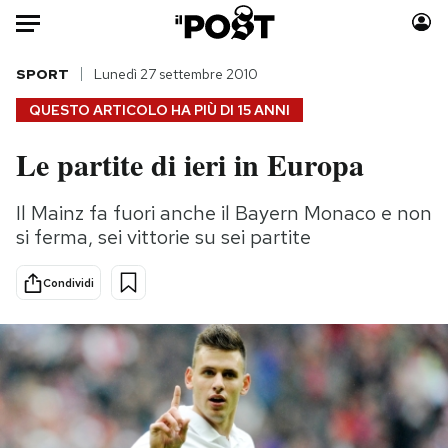
Auto
SPORT
Lunedì 27 settembre 2010
QUESTO ARTICOLO HA PIÙ DI
15 ANNI
HOME
Le partite di ieri in Europa
Italia
Moda
Mondo
Libri
Il Mainz fa fuori anche il Bayern Monaco e non
Politica
Consumismi
si ferma, sei vittorie su sei partite
Tecnologia
Storie/Idee
Internet
Ok Boomer!
Condividi
Scienza
Media
Cultura
Europa
Economia
Altrecose
Sport
Mondiali calcio 2026