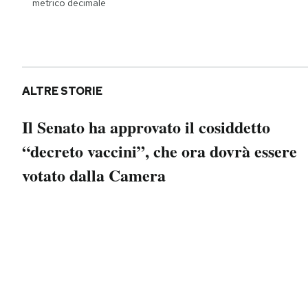
metrico decimale
Notifiche mobile
Regala il Post
Hai bisogno di aiuto?
Esci
ALTRE STORIE
Il Senato ha approvato il cosiddetto
“decreto vaccini”, che ora dovrà essere
votato dalla Camera