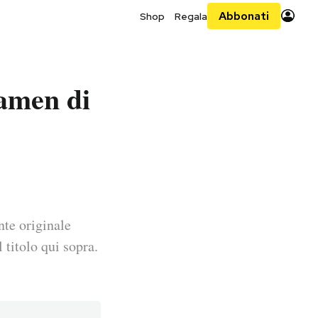
Abbonati
Shop
Regala
ramen di
nte originale
 titolo qui sopra.