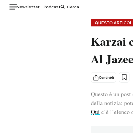
Newsletter
Podcast
Auto
QUESTO ARTICOLO
Karzai c
HOME
Italia
Moda
Al Jaze
Mondo
Libri
Politica
Consumismi
Tecnologia
Storie/Idee
Condividi
Internet
Ok Boomer!
Scienza
Media
Questo è un post 
Cultura
Europa
della notizia: pot
Economia
Altrecose
Qui
c’è l’elenco d
Sport
Mondiali calcio 2026