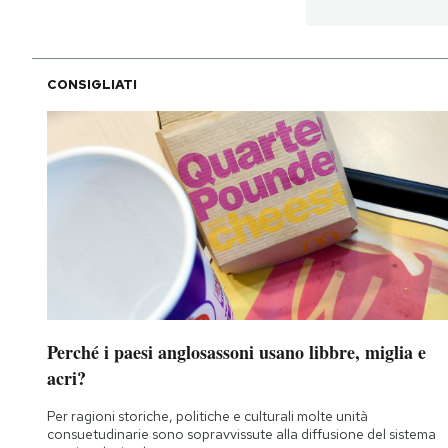
PODCAST
CONSIGLIATI
NEWSLETTER
I MIEI PREFERITI
SHOP
CALENDARIO
Perché i paesi anglosassoni usano libbre, miglia e
AREA PERSONALE
acri?
Area Personale
Per ragioni storiche, politiche e culturali molte unità
consuetudinarie sono sopravvissute alla diffusione del sistema
Newsletter