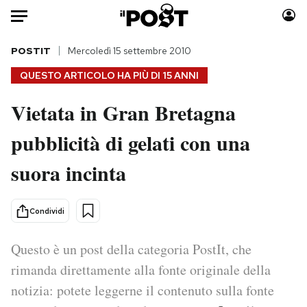
Auto
POSTIT
Mercoledì 15 settembre 2010
QUESTO ARTICOLO HA PIÙ DI
15 ANNI
HOME
Vietata in Gran Bretagna
Italia
Moda
pubblicità di gelati con una
Mondo
Libri
Politica
Consumismi
suora incinta
Tecnologia
Storie/Idee
Internet
Ok Boomer!
Condividi
Scienza
Media
Cultura
Europa
Questo è un post della categoria PostIt, che
Economia
Altrecose
rimanda direttamente alla fonte originale della
Sport
Mondiali calcio 2026
notizia: potete leggerne il contenuto sulla fonte