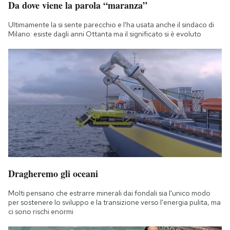
Da dove viene la parola “maranza”
Notifiche mobile
Regala il Post
Ultimamente la si sente parecchio e l'ha usata anche il sindaco di
Milano: esiste dagli anni Ottanta ma il significato si è evoluto
Hai bisogno di aiuto?
Esci
Dragheremo gli oceani
Molti pensano che estrarre minerali dai fondali sia l'unico modo
per sostenere lo sviluppo e la transizione verso l'energia pulita, ma
ci sono rischi enormi