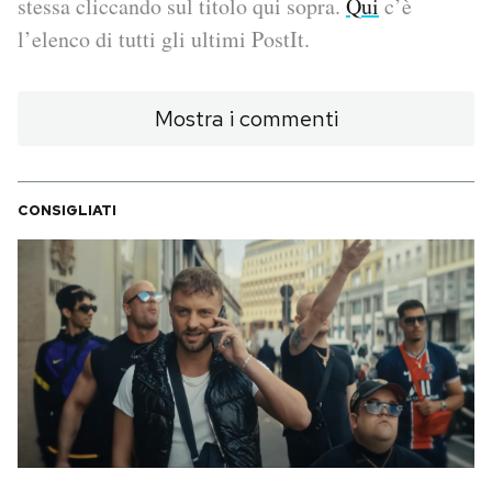
stessa cliccando sul titolo qui sopra.
Qui
c’è
l’elenco di tutti gli ultimi PostIt.
PODCAST
Mostra i commenti
NEWSLETTER
I MIEI PREFERITI
CONSIGLIATI
SHOP
CALENDARIO
AREA PERSONALE
Area Personale
Newsletter