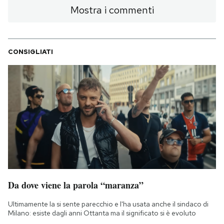
Mostra i commenti
PODCAST
CONSIGLIATI
NEWSLETTER
I MIEI PREFERITI
SHOP
CALENDARIO
Da dove viene la parola “maranza”
AREA PERSONALE
Ultimamente la si sente parecchio e l'ha usata anche il sindaco di
Area Personale
Milano: esiste dagli anni Ottanta ma il significato si è evoluto
Newsletter