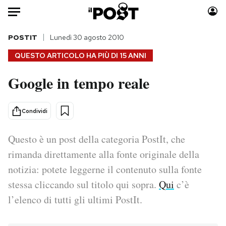
Auto
POSTIT
Lunedì 30 agosto 2010
QUESTO ARTICOLO HA PIÙ DI
15 ANNI
HOME
Google in tempo reale
Italia
Moda
Mondo
Libri
Condividi
Politica
Consumismi
Tecnologia
Storie/Idee
Questo è un post della categoria PostIt, che
Internet
Ok Boomer!
rimanda direttamente alla fonte originale della
Scienza
Media
notizia: potete leggerne il contenuto sulla fonte
Cultura
Europa
stessa cliccando sul titolo qui sopra.
Qui
c’è
Economia
Altrecose
l’elenco di tutti gli ultimi PostIt.
Sport
Mondiali calcio 2026