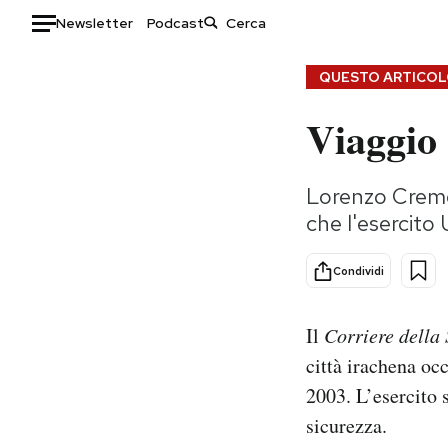
Newsletter
Podcast
Auto
QUESTO ARTICOLO
Viaggio 
HOME
Italia
Moda
Lorenzo Cremon
Mondo
Libri
che l'esercito
Politica
Consumismi
Tecnologia
Storie/Idee
Condividi
Internet
Ok Boomer!
Scienza
Media
Il
Corriere della
Cultura
Europa
città irachena occ
Economia
Altrecose
2003. L’esercito 
Sport
Mondiali calcio 2026
sicurezza.