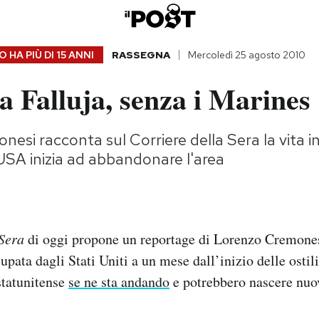
 HA PIÙ DI
15 ANNI
RASSEGNA
Mercoledì 25 agosto 2010
a Falluja, senza i Marines
esi racconta sul Corriere della Sera la vita in
 USA inizia ad abbandonare l'area
 Sera
di oggi propone un reportage di Lorenzo Cremonesi
upata dagli Stati Uniti a un mese dall’inizio delle ostil
statunitense
se ne sta andando
e potrebbero nascere nuo