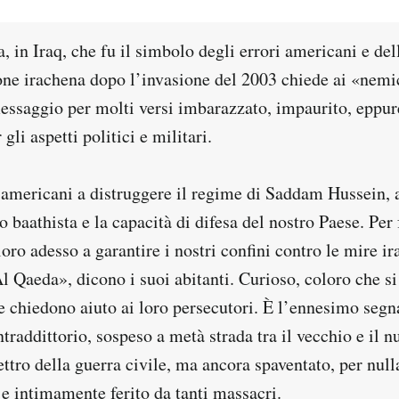
ja, in Iraq, che fu il simbolo degli errori americani e del
one irachena dopo l’invasione del 2003 chiede ai «nemici
messaggio per molti versi imbarazzato, impaurito, eppur
gli aspetti politici e militari.
i americani a distruggere il regime di Saddam Hussein, a
o baathista e la capacità di difesa del nostro Paese. Per 
oro adesso a garantire i nostri confini contro le mire ira
l Qaeda», dicono i suoi abitanti. Curioso, coloro che s
e chiedono aiuto ai loro persecutori. È l’ennesimo segn
ntraddittorio, sospeso a metà strada tra il vecchio e il 
ettro della guerra civile, ma ancora spaventato, per null
 e intimamente ferito da tanti massacri.