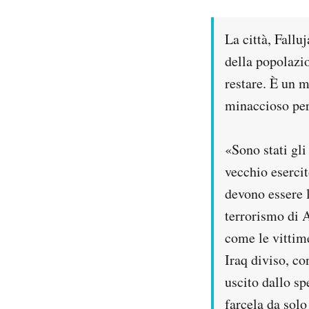
PODCAST
La città, Fallu
della popolazi
NEWSLETTER
restare. È un 
minaccioso per 
I MIEI PREFERITI
«Sono stati gl
SHOP
vecchio esercit
devono essere l
CALENDARIO
terrorismo di A
come le vittim
AREA PERSONALE
Iraq diviso, co
uscito dallo sp
Area Personale
farcela da solo
Newsletter