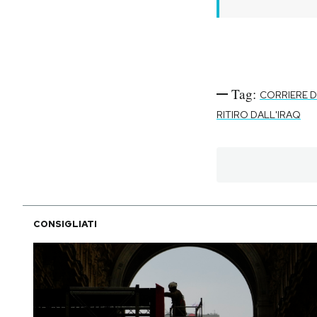
Notifiche mobile
Regala il Post
Hai bisogno di aiuto?
Esci
Tag:
CORRIERE D
RITIRO DALL'IRAQ
CONSIGLIATI