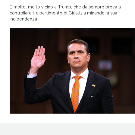
È molto, molto vicino a Trump, che da sempre prova a
controllare il dipartimento di Giustizia minando la sua
indipendenza