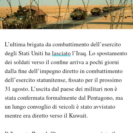
PODCAST
NEWSLETTER
L’ultima brigata da combattimento dell’esercito
I MIEI PREFERITI
degli Stati Uniti ha
lasciato
l’Iraq. Lo spostamento
dei soldati verso il confine arriva a pochi giorni
dalla fine dell’impegno diretto in combattimento
SHOP
dell’esercito statunitense, fissato per il prossimo
31 agosto. L’uscita dal paese dei militari non è
CALENDARIO
stata confermata formalmente dal Pentagono, ma
un lungo convoglio di veicoli è stato avvistato
AREA PERSONALE
mentre era diretto verso il Kuwait.
Area Personale
Newsletter