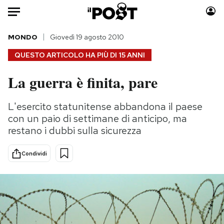
Auto
MONDO
Giovedì 19 agosto 2010
QUESTO ARTICOLO HA PIÙ DI
15 ANNI
HOME
La guerra è finita, pare
Italia
Moda
Mondo
Libri
L'esercito statunitense abbandona il paese
Politica
Consumismi
con un paio di settimane di anticipo, ma
Tecnologia
Storie/Idee
restano i dubbi sulla sicurezza
Internet
Ok Boomer!
Condividi
Scienza
Media
Cultura
Europa
Economia
Altrecose
Sport
Mondiali calcio 2026