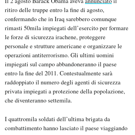
Il 2 agosto Barack Obama aveva
annunciato
il
Notifiche mobile
ritiro delle truppe entro la fine di agosto,
Regala il Post
confermando che in Iraq sarebbero comunque
Hai bisogno di aiuto?
rimasti 50mila impiegati dell’esercito per formare
Esci
le forze di sicurezza irachene, proteggere
personale e strutture americane e organizzare le
operazioni antiterrorismo. Gli ultimi uomini
impiegati sul campo abbandoneranno il paese
entro la fine del 2011. Contestualmente sarà
raddoppiato il numero degli agenti di sicurezza
privata impiegati a protezione della popolazione,
che diventeranno settemila.
I quattromila soldati dell’ultima brigata da
combattimento hanno lasciato il paese viaggiando