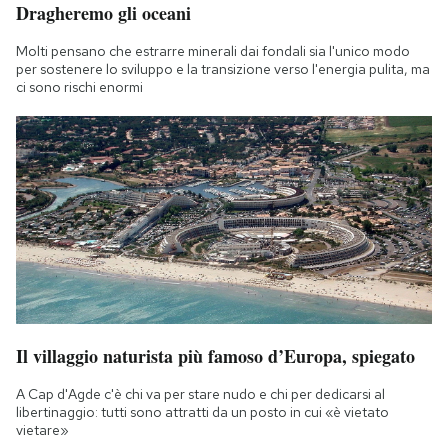
Dragheremo gli oceani
Notifiche mobile
Regala il Post
Molti pensano che estrarre minerali dai fondali sia l'unico modo
Hai bisogno di aiuto?
per sostenere lo sviluppo e la transizione verso l'energia pulita, ma
ci sono rischi enormi
Esci
Il villaggio naturista più famoso d’Europa, spiegato
A Cap d'Agde c'è chi va per stare nudo e chi per dedicarsi al
libertinaggio: tutti sono attratti da un posto in cui «è vietato
vietare»