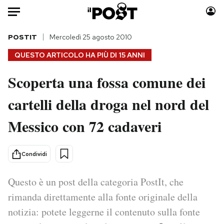
Auto
POSTIT
Mercoledì 25 agosto 2010
QUESTO ARTICOLO HA PIÙ DI
15 ANNI
HOME
Scoperta una fossa comune dei
Italia
Moda
cartelli della droga nel nord del
Mondo
Libri
Politica
Consumismi
Messico con 72 cadaveri
Tecnologia
Storie/Idee
Internet
Ok Boomer!
Condividi
Scienza
Media
Cultura
Europa
Questo è un post della categoria PostIt, che
Economia
Altrecose
rimanda direttamente alla fonte originale della
Sport
Mondiali calcio 2026
notizia: potete leggerne il contenuto sulla fonte