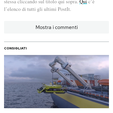
stessa cliccando sul titolo qui sopra.
Qui
c’è
l’elenco di tutti gli ultimi PostIt.
PODCAST
Mostra i commenti
NEWSLETTER
I MIEI PREFERITI
CONSIGLIATI
SHOP
CALENDARIO
AREA PERSONALE
Area Personale
Newsletter