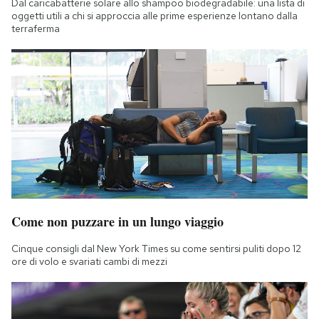
Dal caricabatterie solare allo shampoo biodegradabile: una lista di
Notifiche mobile
oggetti utili a chi si approccia alle prime esperienze lontano dalla
terraferma
Regala il Post
Hai bisogno di aiuto?
Esci
Come non puzzare in un lungo viaggio
Cinque consigli dal New York Times su come sentirsi puliti dopo 12
ore di volo e svariati cambi di mezzi