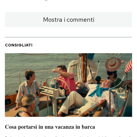
PODCAST
Mostra i commenti
NEWSLETTER
CONSIGLIATI
I MIEI PREFERITI
SHOP
CALENDARIO
AREA PERSONALE
Cosa portarsi in una vacanza in barca
Area Personale
Newsletter