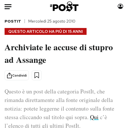
Auto
POSTIT
Mercoledì 25 agosto 2010
QUESTO ARTICOLO HA PIÙ DI
15 ANNI
HOME
Archiviate le accuse di stupro
Italia
Moda
ad Assange
Mondo
Libri
Politica
Consumismi
Tecnologia
Storie/Idee
Condividi
Internet
Ok Boomer!
Scienza
Media
Questo è un post della categoria PostIt, che
Cultura
Europa
rimanda direttamente alla fonte originale della
Economia
Altrecose
notizia: potete leggerne il contenuto sulla fonte
Sport
Mondiali calcio 2026
stessa cliccando sul titolo qui sopra.
Qui
c’è
l’elenco di tutti gli ultimi PostIt.