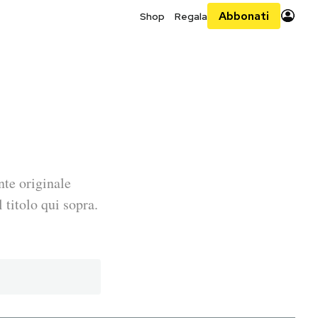
Abbonati
Shop
Regala
nte originale
 titolo qui sopra.