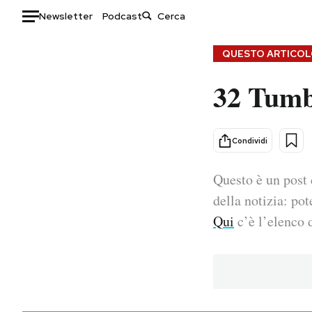
Newsletter
Podcast
Auto
QUESTO ARTICOLO
32 Tumb
HOME
Italia
Moda
Mondo
Libri
Condividi
Politica
Consumismi
Questo è un post 
Tecnologia
Storie/Idee
Internet
Ok Boomer!
della notizia: pot
Scienza
Media
Qui
c’è l’elenco d
Cultura
Europa
Economia
Altrecose
Sport
Mondiali calcio 2026