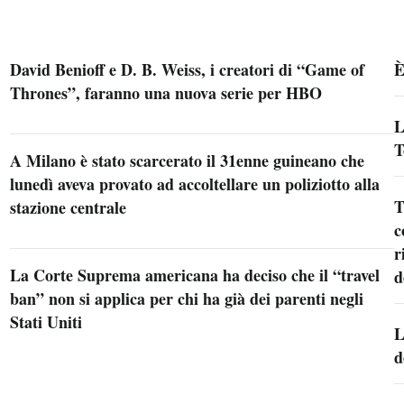
David Benioff e D. B. Weiss, i creatori di “Game of
È
Thrones”, faranno una nuova serie per HBO
L
T
A Milano è stato scarcerato il 31enne guineano che
lunedì aveva provato ad accoltellare un poliziotto alla
T
stazione centrale
c
r
La Corte Suprema americana ha deciso che il “travel
d
ban” non si applica per chi ha già dei parenti negli
Stati Uniti
L
d