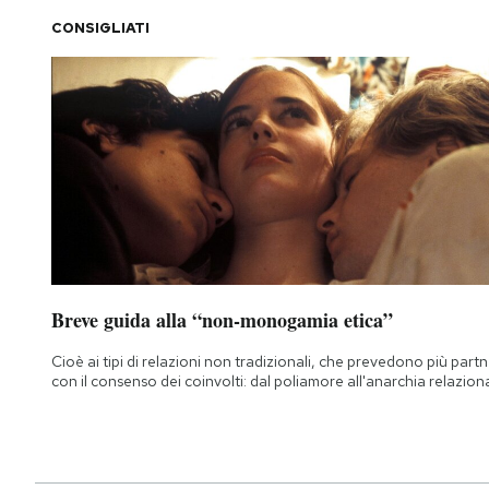
CONSIGLIATI
PODCAST
NEWSLETTER
I MIEI PREFERITI
SHOP
Breve guida alla “non-monogamia etica”
CALENDARIO
Cioè ai tipi di relazioni non tradizionali, che prevedono più part
con il consenso dei coinvolti: dal poliamore all'anarchia relazion
AREA PERSONALE
Area Personale
Newsletter