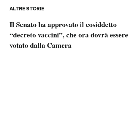
Notifiche mobile
ALTRE STORIE
Regala il Post
Hai bisogno di aiuto?
Il Senato ha approvato il cosiddetto
Esci
“decreto vaccini”, che ora dovrà essere
votato dalla Camera