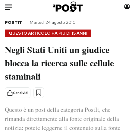
Auto
POSTIT
Martedì 24 agosto 2010
QUESTO ARTICOLO HA PIÙ DI
15 ANNI
HOME
Negli Stati Uniti un giudice
Italia
Moda
blocca la ricerca sulle cellule
Mondo
Libri
Politica
Consumismi
staminali
Tecnologia
Storie/Idee
Internet
Ok Boomer!
Condividi
Scienza
Media
Cultura
Europa
Questo è un post della categoria PostIt, che
Economia
Altrecose
rimanda direttamente alla fonte originale della
Sport
Mondiali calcio 2026
notizia: potete leggerne il contenuto sulla fonte