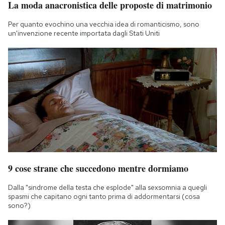
La moda anacronistica delle proposte di matrimonio
Notifiche mobile
Regala il Post
Per quanto evochino una vecchia idea di romanticismo, sono
un'invenzione recente importata dagli Stati Uniti
Hai bisogno di aiuto?
Esci
9 cose strane che succedono mentre dormiamo
Dalla "sindrome della testa che esplode" alla sexsomnia a quegli
spasmi che capitano ogni tanto prima di addormentarsi (cosa
sono?)