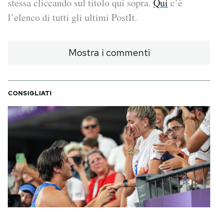
stessa cliccando sul titolo qui sopra.
Qui
c’è
l’elenco di tutti gli ultimi PostIt.
PODCAST
Mostra i commenti
NEWSLETTER
I MIEI PREFERITI
CONSIGLIATI
SHOP
CALENDARIO
AREA PERSONALE
Area Personale
Newsletter