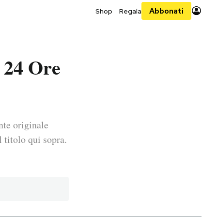
Abbonati
Shop
Regala
e 24 Ore
nte originale
 titolo qui sopra.