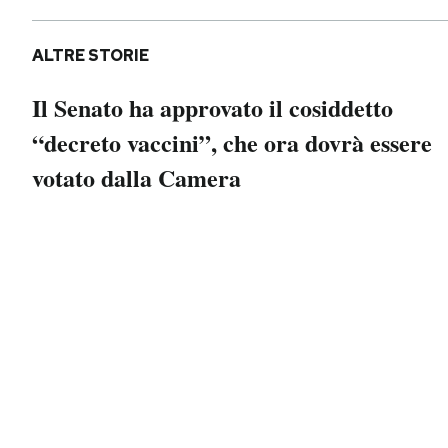
Notifiche mobile
Regala il Post
ALTRE STORIE
Hai bisogno di aiuto?
Esci
Il Senato ha approvato il cosiddetto
“decreto vaccini”, che ora dovrà essere
votato dalla Camera