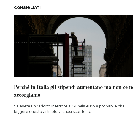
CONSIGLIATI
PODCAST
NEWSLETTER
I MIEI PREFERITI
SHOP
Perché in Italia gli stipendi aumentano ma non ce n
CALENDARIO
accorgiamo
Se avete un reddito inferiore ai 50mila euro è probabile che
AREA PERSONALE
leggere questo articolo vi causi sconforto
Area Personale
Newsletter