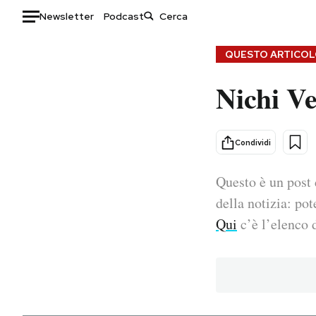
Newsletter
Podcast
Auto
QUESTO ARTICOLO
Nichi Ve
HOME
Italia
Moda
Mondo
Libri
Condividi
Politica
Consumismi
Questo è un post 
Tecnologia
Storie/Idee
Internet
Ok Boomer!
della notizia: pot
Scienza
Media
Qui
c’è l’elenco d
Cultura
Europa
Economia
Altrecose
Sport
Mondiali calcio 2026