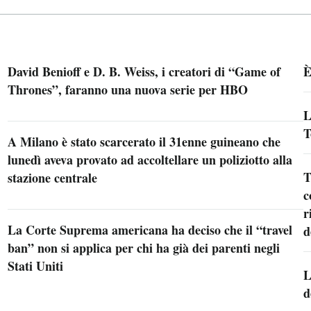
David Benioff e D. B. Weiss, i creatori di “Game of
È
Thrones”, faranno una nuova serie per HBO
L
T
A Milano è stato scarcerato il 31enne guineano che
lunedì aveva provato ad accoltellare un poliziotto alla
T
stazione centrale
c
r
La Corte Suprema americana ha deciso che il “travel
d
ban” non si applica per chi ha già dei parenti negli
Stati Uniti
L
d