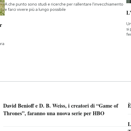
A che punto sono studi e ricerche per rallentare l'invecchiamento
e farci vivere più a lungo possibile
L
Un
r
si
fe
ura
David Benioff e D. B. Weiss, i creatori di “Game of
È
Thrones”, faranno una nuova serie per HBO
L