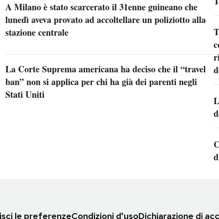
T
A Milano è stato scarcerato il 31enne guineano che
lunedì aveva provato ad accoltellare un poliziotto alla
T
stazione centrale
c
r
La Corte Suprema americana ha deciso che il “travel
d
ban” non si applica per chi ha già dei parenti negli
Stati Uniti
L
d
C
d
sci le preferenze
Condizioni d'uso
Dichiarazione di acc