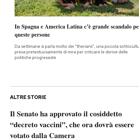
Notifiche mobile
Regala il Post
Hai bisogno di aiuto?
In Spagna e America Latina c’è grande scandalo pe
Esci
queste persone
Da settimane si parla molto dei "therians", una piccola sottocult
presa pretestuosamente di mira per criticare le derive delle
politiche progressiste
ALTRE STORIE
Il Senato ha approvato il cosiddetto
“decreto vaccini”, che ora dovrà essere
votato dalla Camera