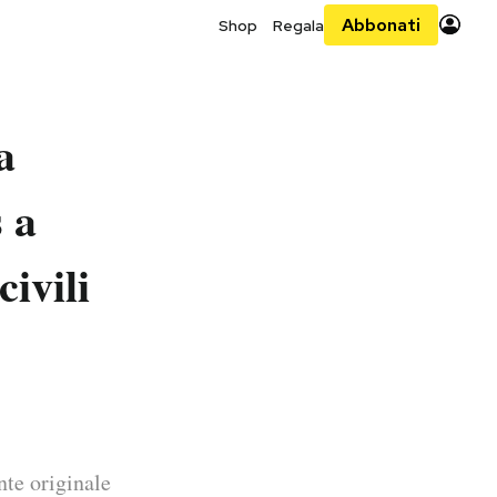
Abbonati
Shop
Regala
a
 a
civili
nte originale