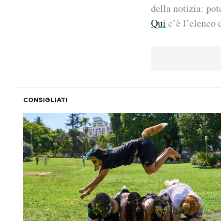
della notizia: pot
PODCAST
Qui
c’è l’elenco d
NEWSLETTER
I MIEI PREFERITI
CONSIGLIATI
SHOP
CALENDARIO
AREA PERSONALE
Area Personale
Newsletter