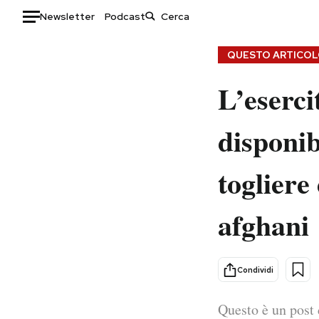
Newsletter
Podcast
Auto
QUESTO ARTICOLO
L’eserci
HOME
Italia
Moda
disponib
Mondo
Libri
Politica
Consumismi
togliere 
Tecnologia
Storie/Idee
Internet
Ok Boomer!
afghani
Scienza
Media
Cultura
Europa
Economia
Altrecose
Condividi
Sport
Mondiali calcio 2026
Questo è un post 