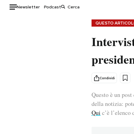
Newsletter
Podcast
Auto
QUESTO ARTICOLO
Intervis
HOME
Italia
Moda
presiden
Mondo
Libri
Politica
Consumismi
Tecnologia
Storie/Idee
Condividi
Internet
Ok Boomer!
Scienza
Media
Questo è un post 
Cultura
Europa
della notizia: pot
Economia
Altrecose
Qui
c’è l’elenco d
Sport
Mondiali calcio 2026