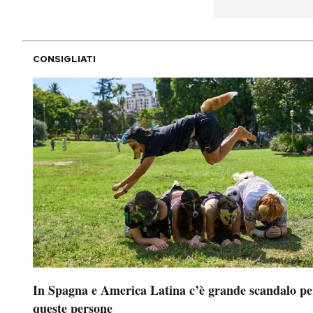
PODCAST
CONSIGLIATI
NEWSLETTER
I MIEI PREFERITI
SHOP
CALENDARIO
AREA PERSONALE
In Spagna e America Latina c’è grande scandalo pe
Area Personale
queste persone
Newsletter