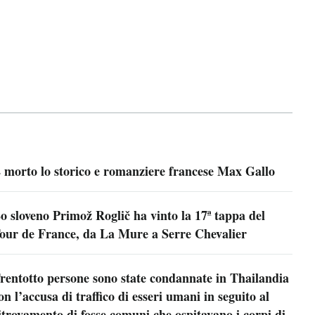
 morto lo storico e romanziere francese Max Gallo
o sloveno Primož Roglič ha vinto la 17ª tappa del
our de France, da La Mure a Serre Chevalier
rentotto persone sono state condannate in Thailandia
on l’accusa di traffico di esseri umani in seguito al
itrovamento di fosse comuni che ospitavano i corpi di