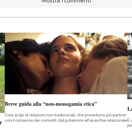
Mostra i commenti
Breve guida alla “non-monogamia etica”
La
Cioè ai tipi di relazioni non tradizionali, che prevedono più partner
È 
con il consenso dei coinvolti: dal poliamore all'anarchia relazionale
r
pe