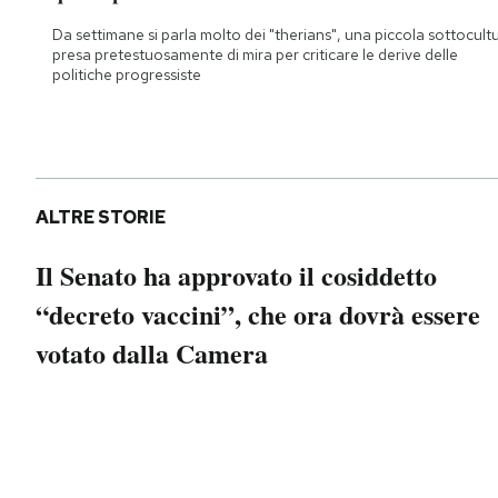
Notifiche mobile
Da settimane si parla molto dei "therians", una piccola sottocult
Regala il Post
presa pretestuosamente di mira per criticare le derive delle
politiche progressiste
Hai bisogno di aiuto?
Esci
ALTRE STORIE
Il Senato ha approvato il cosiddetto
“decreto vaccini”, che ora dovrà essere
votato dalla Camera