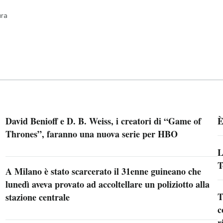
ura
David Benioff e D. B. Weiss, i creatori di “Game of
È
Thrones”, faranno una nuova serie per HBO
L
T
A Milano è stato scarcerato il 31enne guineano che
lunedì aveva provato ad accoltellare un poliziotto alla
T
stazione centrale
c
r