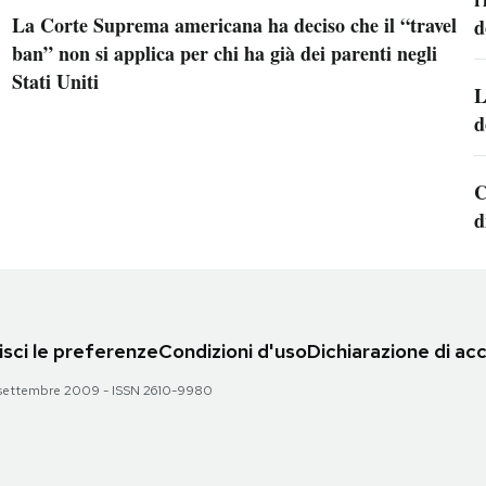
La Corte Suprema americana ha deciso che il “travel
d
ban” non si applica per chi ha già dei parenti negli
Stati Uniti
L
d
C
d
sci le preferenze
Condizioni d'uso
Dichiarazione di acc
 28 settembre 2009 - ISSN 2610-9980