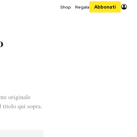
Abbonati
Shop
Regala
o
nte originale
 titolo qui sopra.