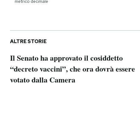
metrico decimale
Notifiche mobile
Regala il Post
Hai bisogno di aiuto?
Esci
ALTRE STORIE
Il Senato ha approvato il cosiddetto
“decreto vaccini”, che ora dovrà essere
votato dalla Camera