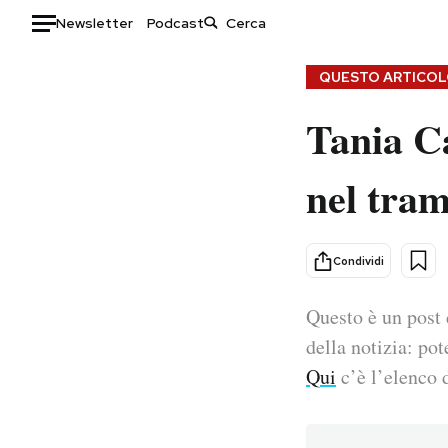
Newsletter
Podcast
Auto
QUESTO ARTICOLO
Tania C
HOME
Italia
Moda
nel tram
Mondo
Libri
Politica
Consumismi
Tecnologia
Storie/Idee
Condividi
Internet
Ok Boomer!
Scienza
Media
Questo è un post 
Cultura
Europa
della notizia: pot
Economia
Altrecose
Qui
c’è l’elenco d
Sport
Mondiali calcio 2026