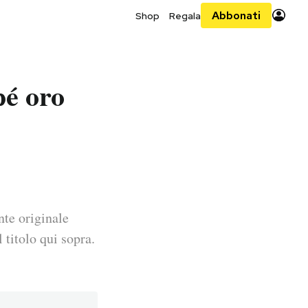
Abbonati
Shop
Regala
pé oro
nte originale
 titolo qui sopra.