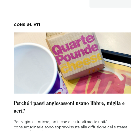
PODCAST
CONSIGLIATI
NEWSLETTER
I MIEI PREFERITI
SHOP
CALENDARIO
Perché i paesi anglosassoni usano libbre, miglia e
AREA PERSONALE
acri?
Area Personale
Per ragioni storiche, politiche e culturali molte unità
consuetudinarie sono sopravvissute alla diffusione del sistema
Newsletter