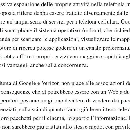
essiva espansione delle proprie attività nella telefonia 
roposta ritiene debba essere trattato diversamente dalle
ire un’ampia serie di servizi per i telefoni cellulari, Go
gli smartphone il sistema operativo Android, che richie
banda per scaricare le applicazioni, visualizzare le mapp
tore di ricerca potesse godere di un canale preferenzial
trebbe offrire i propri servizi con maggiore rapidità agl
si vantaggi, anche sulla concorrenza.
unta di Google e Verizon non piace alle associazioni d
 conseguenze che ci potrebbero essere con un Web a due
operatori possano un giorno decidere di vendere dei pacc
erenziati, sulla scia di quanto fanno già le emittenti telev
oro pacchetti per il cinema, lo sport o l’informazione. 
 non sarebbero più trattati allo stesso modo, con privil