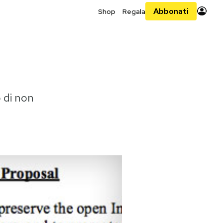
Abbonati
Shop
Regala
 di non