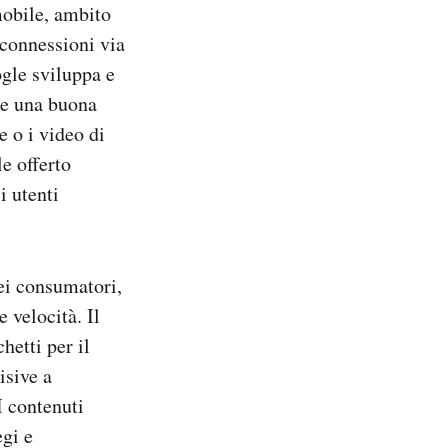
mobile, ambito
 connessioni via
ogle sviluppa e
de una buona
e o i video di
e offerto
i utenti
ei consumatori,
 velocità. Il
hetti per il
isive a
I contenuti
egi e