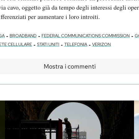
 via cavo, oggetto già da tempo degli interessi degli ope
differenziati per aumentare i loro introiti.
-
-
-
GA
BROADBAND
FEDERAL COMMUNICATIONS COMMISSION
G
-
-
-
ETE CELLULARE
STATI UNITI
TELEFONIA
VERIZON
Mostra i commenti