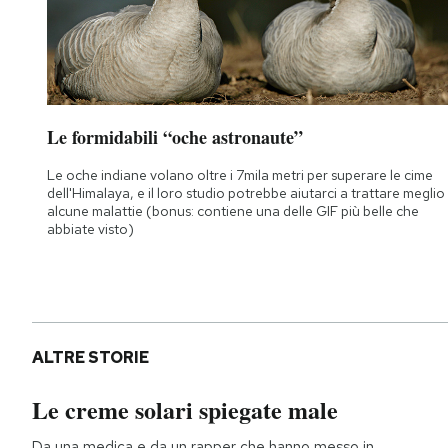
Le formidabili “oche astronaute”
Le oche indiane volano oltre i 7mila metri per superare le cime
dell'Himalaya, e il loro studio potrebbe aiutarci a trattare meglio
alcune malattie (bonus: contiene una delle GIF più belle che
abbiate visto)
ALTRE STORIE
Le creme solari spiegate male
Da una medica e da un rapper che hanno messo in