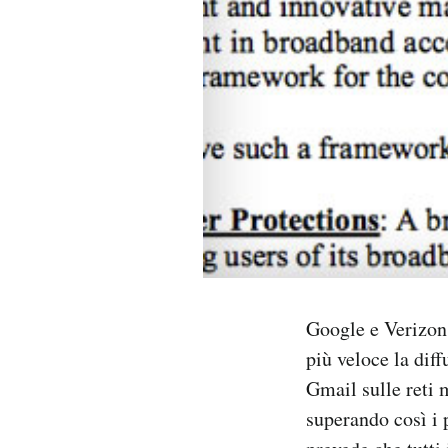
PODCAST
NEWSLETTER
I MIEI PREFERITI
SHOP
CALENDARIO
Google e Verizon,
più veloce la dif
AREA PERSONALE
Gmail sulle reti 
Area Personale
superando così i p
Newsletter