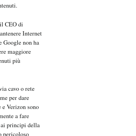
ntenuti.
 il CEO di
antenere Internet
he Google non ha
nere maggiore
enuti più
via cavo o rete
rme per dare
le e Verizon sono
amente a fare
 ai principi della
to pericoloso