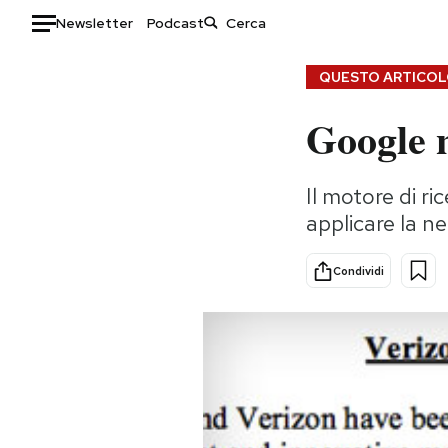
Newsletter
Podcast
Auto
QUESTO ARTICOLO
Google 
HOME
Italia
Moda
Il motore di r
Mondo
Libri
applicare la ne
Politica
Consumismi
Tecnologia
Storie/Idee
Condividi
Internet
Ok Boomer!
Scienza
Media
Cultura
Europa
Economia
Altrecose
Sport
Mondiali calcio 2026