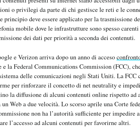
i contenuti presenti su Internet siano accessibili dagli 
zioni o privilegi da parte di chi gestisce le reti e le co
le principio deve essere applicato per la trasmissione de
efonia mobile dove le infrastrutture sono spesso carenti 
missione dei dati per priorità a seconda dei contenuti.
oogle e Verizon arriva dopo un anno di acceso
confront
ore e la Federal Communications Commission (FCC), che
sistema delle comunicazioni negli Stati Uniti. La FCC 
me per rinforzare il concetto di net neutrality e impedi
ino la diffusione di alcuni contenuti online rispetto ad a
a un Web a due velocità. Lo scorso aprile una Corte fed
Commissione non ha l’autorità sufficiente per impedire a
are l’accesso ad alcuni contenuti per favorirne altri.