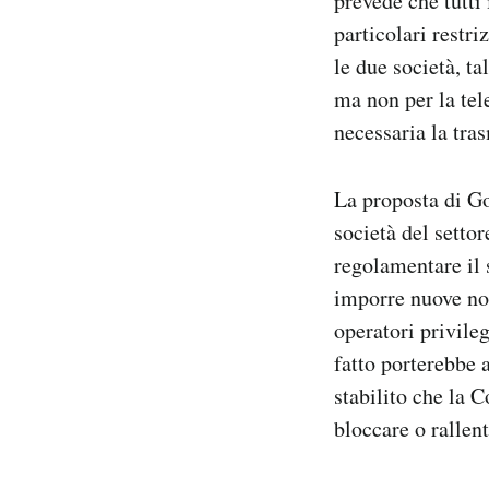
prevede che tutti 
Notifiche mobile
particolari restri
Regala il Post
le due società, ta
Hai bisogno di aiuto?
ma non per la tel
Esci
necessaria la tras
La proposta di G
società del sett
regolamentare il 
imporre nuove nor
operatori privileg
fatto porterebbe 
stabilito che la 
bloccare o rallent