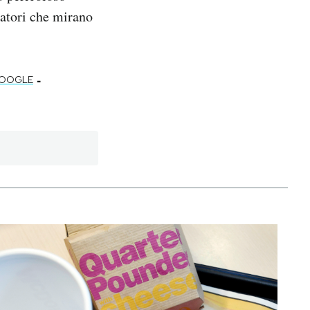
ratori che mirano
-
OOGLE