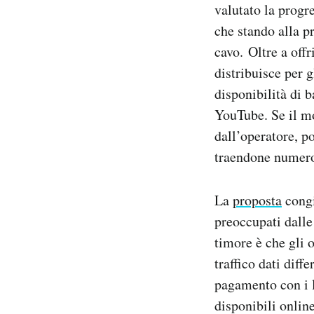
valutato la progr
che stando alla p
cavo. Oltre a offr
distribuisce per 
disponibilità di 
YouTube. Se il mo
dall’operatore, po
traendone numero
La
proposta
congi
preoccupati dalle
timore è che gli 
traffico dati diff
pagamento con i l
disponibili online