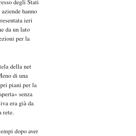
resso degli Stati
e aziende hanno
resentata ieri
he da un lato
ezioni per la
ela della net
 Meno di una
pri piani per la
 aperta» senza
iva era già da
 rete.
 tempi dopo aver