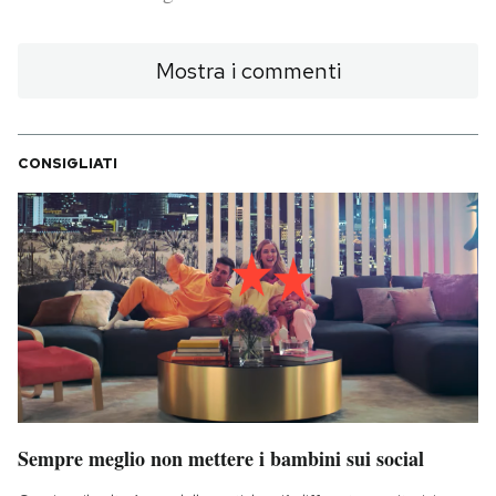
PODCAST
Mostra i commenti
NEWSLETTER
CONSIGLIATI
I MIEI PREFERITI
SHOP
CALENDARIO
AREA PERSONALE
Sempre meglio non mettere i bambini sui social
Area Personale
Newsletter