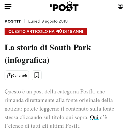
Auto
POSTIT
Lunedì 9 agosto 2010
QUESTO ARTICOLO HA PIÙ DI
16 ANNI
HOME
La storia di South Park
Italia
Moda
(infografica)
Mondo
Libri
Politica
Consumismi
Tecnologia
Storie/Idee
Condividi
Internet
Ok Boomer!
Scienza
Media
Questo è un post della categoria PostIt, che
Cultura
Europa
rimanda direttamente alla fonte originale della
Economia
Altrecose
notizia: potete leggerne il contenuto sulla fonte
Sport
Mondiali calcio 2026
stessa cliccando sul titolo qui sopra.
Qui
c’è
l’elenco di tutti gli ultimi PostIt.