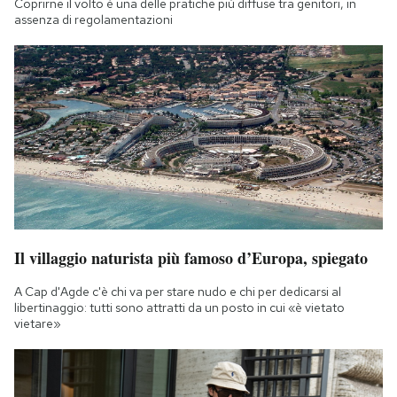
Coprirne il volto è una delle pratiche più diffuse tra genitori, in
Notifiche mobile
assenza di regolamentazioni
Regala il Post
Hai bisogno di aiuto?
Esci
Il villaggio naturista più famoso d’Europa, spiegato
A Cap d'Agde c'è chi va per stare nudo e chi per dedicarsi al
libertinaggio: tutti sono attratti da un posto in cui «è vietato
vietare»