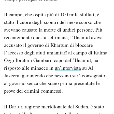
Notifiche mobile
Regala il Post
Il campo, che ospita più di 100 mila sfollati, è
Hai bisogno di aiuto?
stato il cuore degli scontri del mese scorso che
Esci
avevano causato la morte di undici persone. Più
recentemente questa settimana, l’Unamid aveva
accusato il governo di Khartum di bloccare
l’accesso degli aiuti umanitarî al campo di Kalma.
Oggi Ibrahim Gambari, capo dell’Unamid, ha
risposto alle minacce in
un’intervista
su Al
Jazeera, garantendo che nessuno sarà consegnato
al governo senza che siano prima presentate le
prove dei crimini commessi.
Il Darfur, regione meridionale del Sudan, è stato