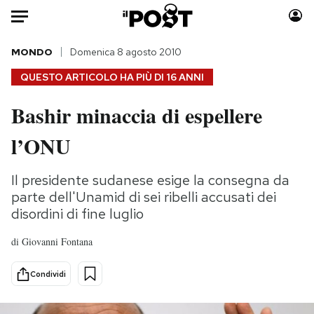
Auto
MONDO
Domenica 8 agosto 2010
QUESTO ARTICOLO HA PIÙ DI
16 ANNI
HOME
Bashir minaccia di espellere
Italia
Moda
l’ONU
Mondo
Libri
Politica
Consumismi
Il presidente sudanese esige la consegna da
Tecnologia
Storie/Idee
parte dell'Unamid di sei ribelli accusati dei
Internet
Ok Boomer!
disordini di fine luglio
Scienza
Media
Cultura
Europa
di
Giovanni Fontana
Economia
Altrecose
Condividi
Sport
Mondiali calcio 2026