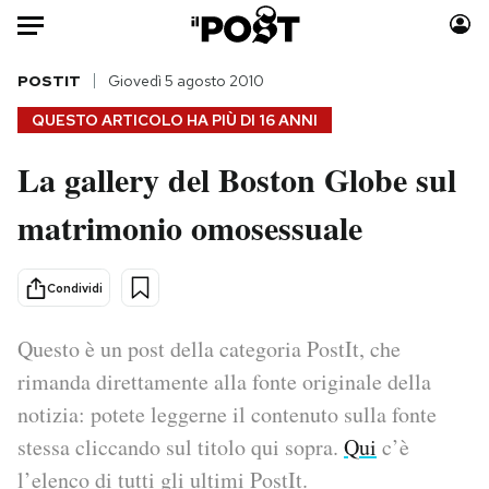
Auto
POSTIT
Giovedì 5 agosto 2010
QUESTO ARTICOLO HA PIÙ DI
16 ANNI
HOME
La gallery del Boston Globe sul
Italia
Moda
matrimonio omosessuale
Mondo
Libri
Politica
Consumismi
Tecnologia
Storie/Idee
Condividi
Internet
Ok Boomer!
Scienza
Media
Questo è un post della categoria PostIt, che
Cultura
Europa
rimanda direttamente alla fonte originale della
Economia
Altrecose
notizia: potete leggerne il contenuto sulla fonte
Sport
Mondiali calcio 2026
stessa cliccando sul titolo qui sopra.
Qui
c’è
l’elenco di tutti gli ultimi PostIt.