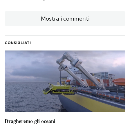
PODCAST
Mostra i commenti
NEWSLETTER
CONSIGLIATI
I MIEI PREFERITI
SHOP
CALENDARIO
AREA PERSONALE
Area Personale
Dragheremo gli oceani
Newsletter