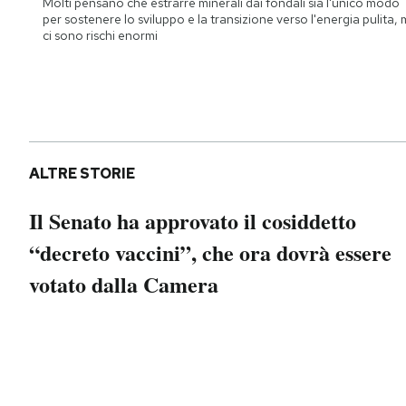
Molti pensano che estrarre minerali dai fondali sia l'unico modo
Notifiche mobile
per sostenere lo sviluppo e la transizione verso l'energia pulita,
ci sono rischi enormi
Regala il Post
Hai bisogno di aiuto?
Esci
ALTRE STORIE
Il Senato ha approvato il cosiddetto
“decreto vaccini”, che ora dovrà essere
votato dalla Camera