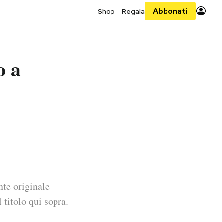
Abbonati
Shop
Regala
o a
nte originale
 titolo qui sopra.