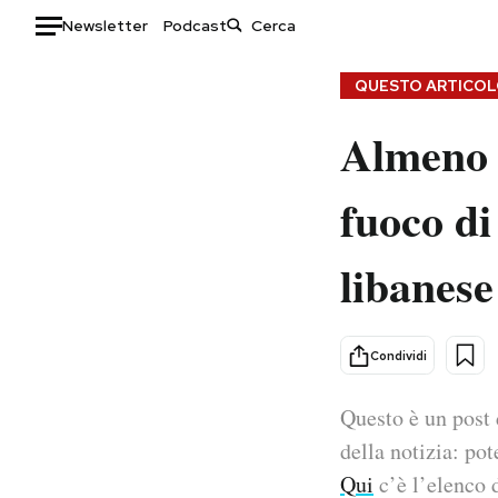
Newsletter
Podcast
Auto
QUESTO ARTICOLO
Almeno q
HOME
Italia
Moda
fuoco di
Mondo
Libri
Politica
Consumismi
libanese
Tecnologia
Storie/Idee
Internet
Ok Boomer!
Scienza
Media
Condividi
Cultura
Europa
Economia
Altrecose
Questo è un post 
Sport
Mondiali calcio 2026
della notizia: pot
Qui
c’è l’elenco d