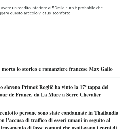
 avete un reddito inferiore ai 50mila euro è probabile che
ggere questo articolo vi causi sconforto
 morto lo storico e romanziere francese Max Gallo
o sloveno Primož Roglič ha vinto la 17ª tappa del
our de France, da La Mure a Serre Chevalier
rentotto persone sono state condannate in Thailandia
on l’accusa di traffico di esseri umani in seguito al
itrovamento di fosse comuni che ospitavano i corpi di