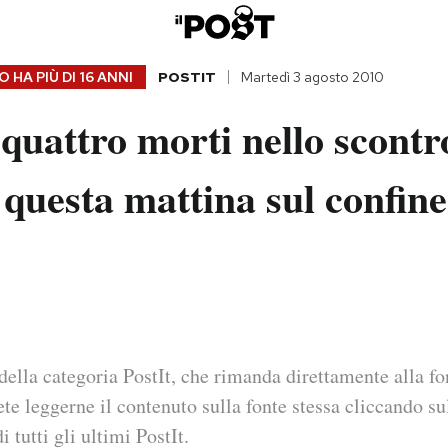
 HA PIÙ DI
16 ANNI
POSTIT
Martedì 3 agosto 2010
uattro morti nello scontr
 questa mattina sul confine
della categoria PostIt, che rimanda direttamente alla fo
ete leggerne il contenuto sulla fonte stessa cliccando sul
i tutti gli ultimi PostIt.