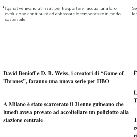
 ma
I qanat venivano utilizzati per trasportare l'acqua, una loro
Se
evoluzione contribuirà ad abbassare le temperature in modo
le
sostenibile
David Benioff e D. B. Weiss, i creatori di “Game of
È
Thrones”, faranno una nuova serie per HBO
L
T
A Milano è stato scarcerato il 31enne guineano che
lunedì aveva provato ad accoltellare un poliziotto alla
T
stazione centrale
c
r