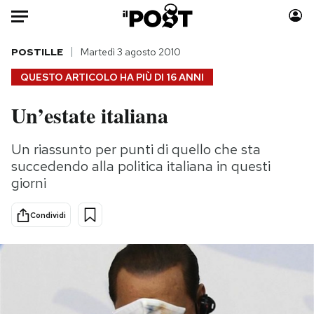
Auto
POSTILLE
Martedì 3 agosto 2010
QUESTO ARTICOLO HA PIÙ DI
16 ANNI
HOME
Un’estate italiana
Italia
Moda
Mondo
Libri
Un riassunto per punti di quello che sta
Politica
Consumismi
succedendo alla politica italiana in questi
Tecnologia
Storie/Idee
giorni
Internet
Ok Boomer!
Condividi
Scienza
Media
Cultura
Europa
Economia
Altrecose
Sport
Mondiali calcio 2026