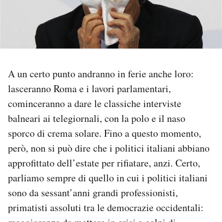
PODCAST
NEWSLETTER
A un certo punto andranno in ferie anche loro:
I MIEI PREFERITI
lasceranno Roma e i lavori parlamentari,
cominceranno a dare le classiche interviste
balneari ai telegiornali, con la polo e il naso
SHOP
sporco di crema solare. Fino a questo momento,
però, non si può dire che i politici italiani abbiano
CALENDARIO
approfittato dell’estate per rifiatare, anzi. Certo,
parliamo sempre di quello in cui i politici italiani
AREA PERSONALE
sono da sessant’anni grandi professionisti,
Area Personale
primatisti assoluti tra le democrazie occidentali:
Newsletter