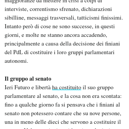
maggioranze da mettere in crisi a colpi di
Notifiche mobile
interviste, correntismo sfrenato, dichiarazioni
Regala il Post
sibilline, messaggi trasversali, tatticismi finissimi.
Hai bisogno di aiuto?
Intanto però di cose ne sono successe, in questi
Esci
giorni, e molte ne stanno ancora accadendo,
principalmente a causa della decisione dei finiani
del PdL di costituire i loro gruppi parlamentari
autonomi.
Il gruppo al senato
Ieri Futuro e libertà
ha costituito
il suo gruppo
parlamentare al senato, e la cosa non era scontata:
fino a qualche giorno fa si pensava che i finiani al
senato non potessero contare che su nove persone,
una in meno delle dieci che servono a costituire il