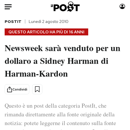
Auto
POSTIT
Lunedì 2 agosto 2010
QUESTO ARTICOLO HA PIÙ DI
16 ANNI
HOME
Newsweek sarà venduto per un
Italia
Moda
dollaro a Sidney Harman di
Mondo
Libri
Politica
Consumismi
Harman-Kardon
Tecnologia
Storie/Idee
Internet
Ok Boomer!
Condividi
Scienza
Media
Cultura
Europa
Questo è un post della categoria PostIt, che
Economia
Altrecose
rimanda direttamente alla fonte originale della
Sport
Mondiali calcio 2026
notizia: potete leggerne il contenuto sulla fonte