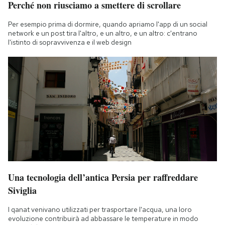
Perché non riusciamo a smettere di scrollare
Notifiche mobile
Regala il Post
Per esempio prima di dormire, quando apriamo l'app di un social
network e un post tira l'altro, e un altro, e un altro: c'entrano
Hai bisogno di aiuto?
l'istinto di sopravvivenza e il web design
Esci
Una tecnologia dell’antica Persia per raffreddare
Siviglia
I qanat venivano utilizzati per trasportare l'acqua, una loro
evoluzione contribuirà ad abbassare le temperature in modo