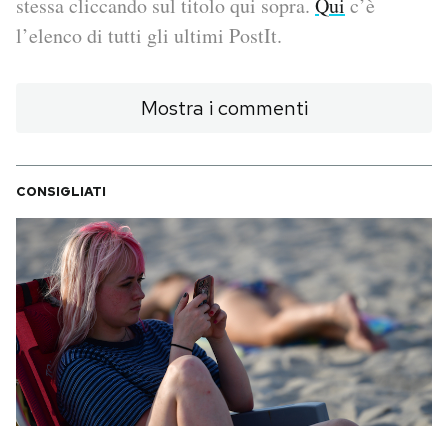
stessa cliccando sul titolo qui sopra.
Qui
c’è
l’elenco di tutti gli ultimi PostIt.
PODCAST
Mostra i commenti
NEWSLETTER
I MIEI PREFERITI
CONSIGLIATI
SHOP
CALENDARIO
AREA PERSONALE
Area Personale
Newsletter